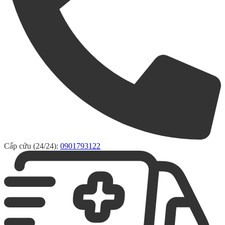
Cấp cứu (24/24):
0901793122