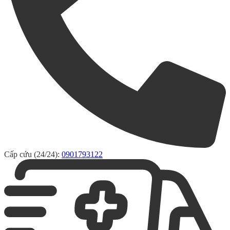
Cấp cứu (24/24):
0901793122