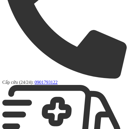
Cấp cứu (24/24):
0901793122