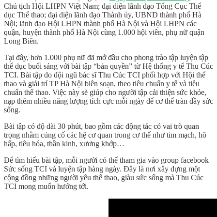
Chủ tịch Hội LHPN Việt Nam; đại diện lãnh đạo Tổng Cục Thể
dục Thể thao; đại diện lãnh đạo Thành ủy, UBND thành phố Hà
Nội; lãnh đạo Hội LHPN thành phố Hà Nội và Hội LHPN các
quận, huyện thành phố Hà Nội cùng 1.000 hội viên, phụ nữ quận
Long Biên.
Tại đây, hơn 1.000 phụ nữ đã mở đầu cho phong trào tập luyện tập
thể dục buổi sáng với bài tập “bản quyền” từ Hệ thống y tế Thu Cúc
TCI. Bài tập do đội ngũ bác sĩ Thu Cúc TCI phối hợp với Hội thể
thao và giải trí TP Hà Nội biên soạn, theo tiêu chuẩn y tế và tiêu
chuẩn thể thao. Việc này sẽ giúp cho người tập cải thiện sức khỏe,
nạp thêm nhiều năng lượng tích cực mỗi ngày để cơ thể tràn đầy sức
sống.
Bài tập có độ dài 30 phút, bao gồm các động tác có vai trò quan
trọng nhằm củng cố các hệ cơ quan trong cơ thể như tim mạch, hô
hấp, tiêu hóa, thần kinh, xương khớp…
Để tìm hiểu bài tập, mỗi người có thể tham gia vào group facebook
Sức sống TCI và luyện tập hàng ngày. Đây là nơi xây dựng một
cộng đồng những người yêu thể thao, giàu sức sống mà Thu Cúc
TCI mong muốn hướng tới.