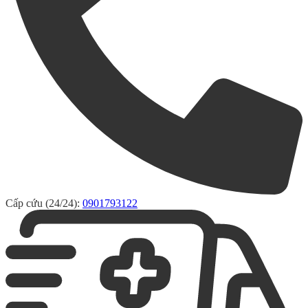
Cấp cứu (24/24):
0901793122