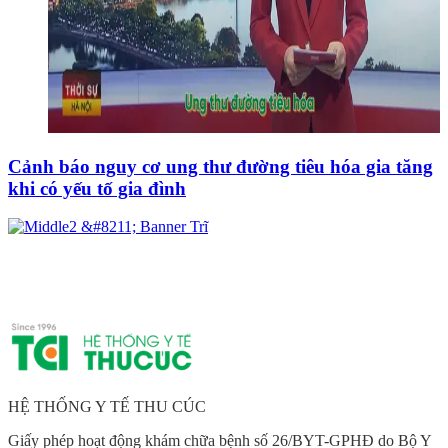
Học Yoga với bậc thầy Grandmaster Kamal
HỆ THỐNG Y TẾ THU CÚC
Giấy phép hoạt động khám chữa bệnh số 26/BYT-GPHĐ do Bộ Y
tế cấp ngày 09/02/2021