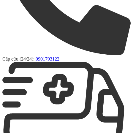
Cấp cứu (24/24):
0901793122