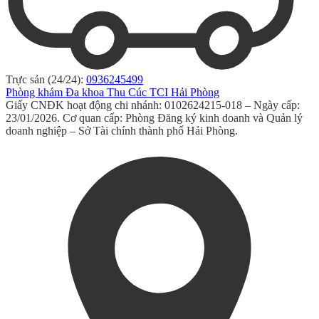
Trực sản (24/24):
0936245499
Phòng khám Đa khoa Thu Cúc TCI Hải Phòng
Giấy CNĐK hoạt động chi nhánh: 0102624215-018 – Ngày cấp:
23/01/2026. Cơ quan cấp: Phòng Đăng ký kinh doanh và Quản lý
doanh nghiệp – Sở Tài chính thành phố Hải Phòng.