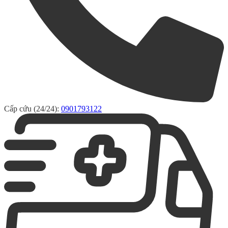
Cấp cứu (24/24):
0901793122