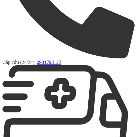
Cấp cứu (24/24):
0901793122