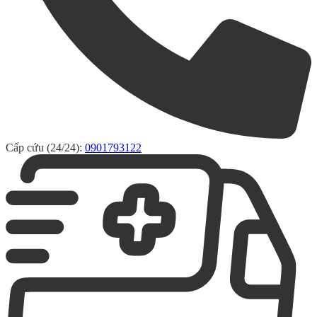
Cấp cứu (24/24):
0901793122