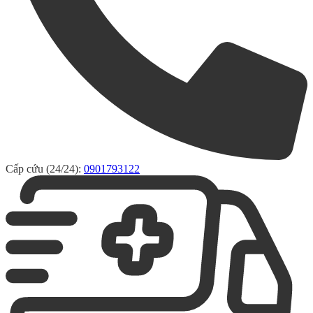
Cấp cứu (24/24):
0901793122