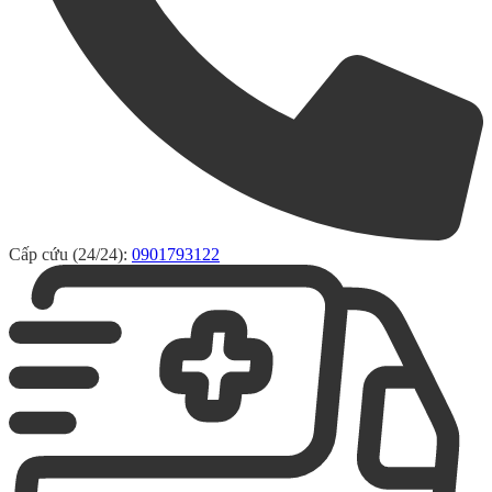
Cấp cứu (24/24):
0901793122