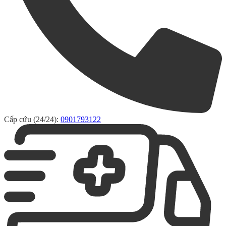
Cấp cứu (24/24):
0901793122