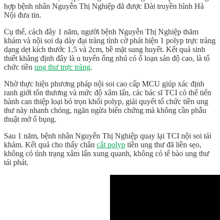
hợp bệnh nhân Nguyễn Thị Nghiệp đã được Đài truyền hình Hà
Nội đưa tin.
Cụ thể, cách đây 1 năm, người bệnh Nguyễn Thị Nghiệp thăm
khám và nội soi dạ dày đại tràng tình cờ phát hiện 1 polyp trực tràng
dạng dẹt kích thước 1,5 và 2cm, bề mặt sung huyết. Kết quả sinh
thiết khẳng định đây là u tuyến ống nhú có ổ loạn sản độ cao, là tổ
chức tiền
ung thư trực tràng
.
Nhờ thực hiện phương pháp nội soi cao cấp MCU giúp xác định
ranh giới tổn thương và mức độ xâm lấn, các bác sĩ TCI có thể tiến
hành can thiệp loại bỏ trọn khối polyp, giải quyết tổ chức tiền ung
thư này nhanh chóng, ngăn ngừa biến chứng mà không cần phẫu
thuật mở ổ bụng.
Sau 1 năm, bệnh nhân Nguyễn Thị Nghiệp quay lại TCI nội soi tái
khám. Kết quả cho thấy chân
cắt polyp
tiền ung thư đã liền sẹo,
không có tình trạng xâm lấn xung quanh, không có tế bào ung thư
tái phát.