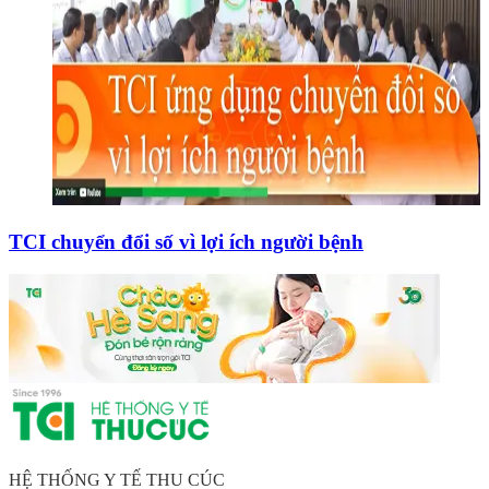
TCI chuyển đổi số vì lợi ích người bệnh
HỆ THỐNG Y TẾ THU CÚC