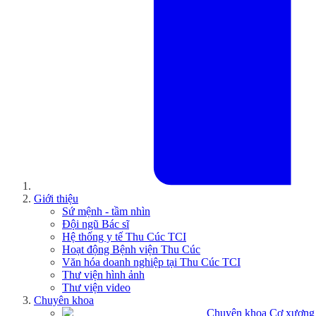
Giới thiệu
Sứ mệnh - tầm nhìn
Đội ngũ Bác sĩ
Hệ thống y tế Thu Cúc TCI
Hoạt động Bệnh viện Thu Cúc
Văn hóa doanh nghiệp tại Thu Cúc TCI
Thư viện hình ảnh
Thư viện video
Chuyên khoa
Chuyên khoa Cơ xương