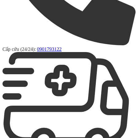
Cấp cứu (24/24):
0901793122