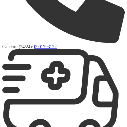
Cấp cứu (24/24):
0901793122