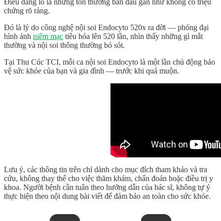
Điều đáng lo là những tổn thương ban đầu gần như không có triệu
chứng rõ ràng.
Đó là lý do công nghệ nội soi Endocyto 520x ra đời — phóng đại
hình ảnh
niêm mạc
tiêu hóa lên 520 lần, nhìn thấy những gì mắt
thường và nội soi thông thường bỏ sót.
Tại Thu Cúc TCI, mỗi ca nội soi Endocyto là một lần chủ động bảo
vệ sức khỏe của bạn và gia đình — trước khi quá muộn.
Lưu ý, các thông tin trên chỉ dành cho mục đích tham khảo và tra
cứu, không thay thế cho việc thăm khám, chẩn đoán hoặc điều trị y
khoa. Người bệnh cần tuân theo hướng dẫn của bác sĩ, không tự ý
thực hiện theo nội dung bài viết để đảm bảo an toàn cho sức khỏe.