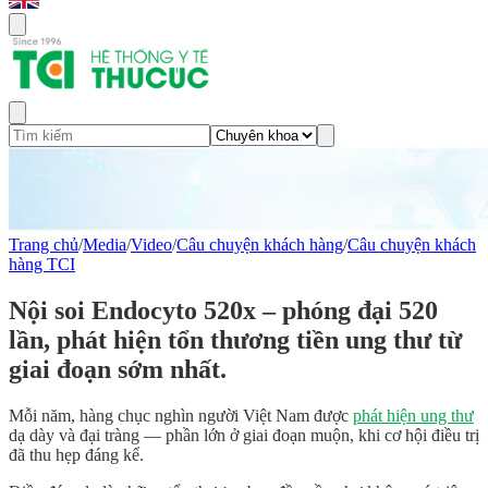
Trang chủ
/
Media
/
Video
/
Câu chuyện khách hàng
/
Câu chuyện khách
hàng TCI
Nội soi Endocyto 520x – phóng đại 520
lần, phát hiện tổn thương tiền ung thư từ
giai đoạn sớm nhất.
Mỗi năm, hàng chục nghìn người Việt Nam được
phát hiện ung thư
dạ dày và đại tràng — phần lớn ở giai đoạn muộn, khi cơ hội điều trị
đã thu hẹp đáng kể.