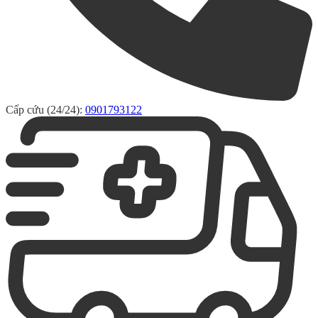
Cấp cứu (24/24):
0901793122