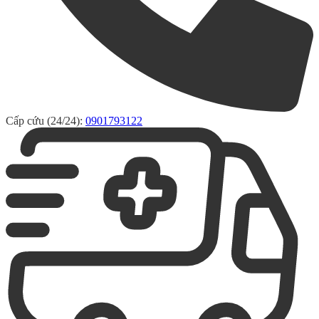
Cấp cứu (24/24):
0901793122