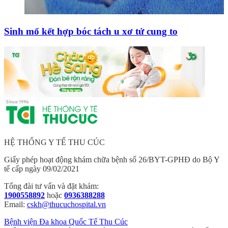
Sinh mổ kết hợp bóc tách u xơ tử cung to
HỆ THỐNG Y TẾ THU CÚC
Giấy phép hoạt động khám chữa bệnh số 26/BYT-GPHĐ do Bộ Y
tế cấp ngày 09/02/2021
Tổng đài tư vấn và đặt khám:
1900558892
hoặc
0936388288
Email:
cskh@thucuchospital.vn
Bệnh viện Đa khoa Quốc Tế Thu Cúc