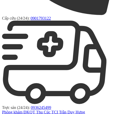
Cấp cứu (24/24):
0901793122
Trực sản (24/24):
0936245499
Phòng khám ĐKQT Thu Cúc TCI Trần Duy Hưng