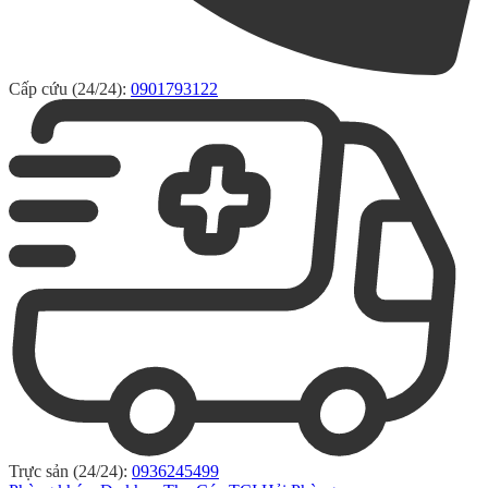
Cấp cứu (24/24):
0901793122
Trực sản (24/24):
0936245499