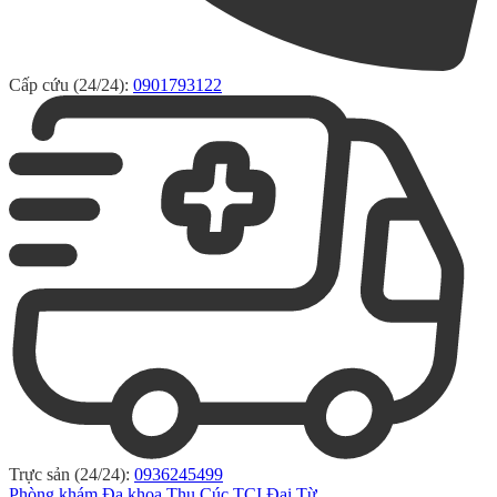
Cấp cứu (24/24):
0901793122
Trực sản (24/24):
0936245499
Phòng khám Đa khoa Thu Cúc TCI Đại Từ