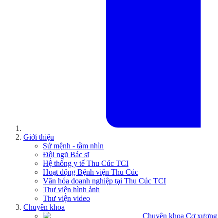
Giới thiệu
Sứ mệnh - tầm nhìn
Đội ngũ Bác sĩ
Hệ thống y tế Thu Cúc TCI
Hoạt động Bệnh viện Thu Cúc
Văn hóa doanh nghiệp tại Thu Cúc TCI
Thư viện hình ảnh
Thư viện video
Chuyên khoa
Chuyên khoa Cơ xương