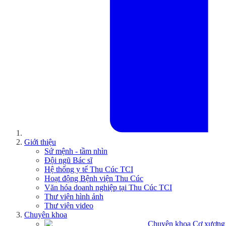
Giới thiệu
Sứ mệnh - tầm nhìn
Đội ngũ Bác sĩ
Hệ thống y tế Thu Cúc TCI
Hoạt động Bệnh viện Thu Cúc
Văn hóa doanh nghiệp tại Thu Cúc TCI
Thư viện hình ảnh
Thư viện video
Chuyên khoa
Chuyên khoa Cơ xương