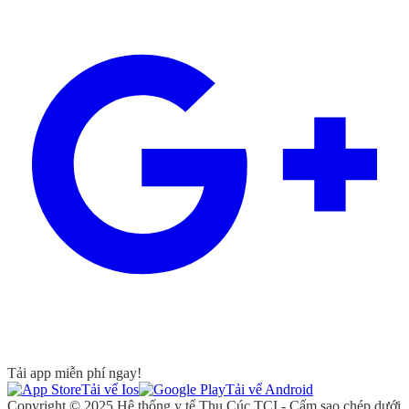
Tải app miễn phí ngay!
Tải vể Ios
Tải vể Android
Copyright © 2025 Hệ thống y tế Thu Cúc TCI - Cấm sao chép dưới