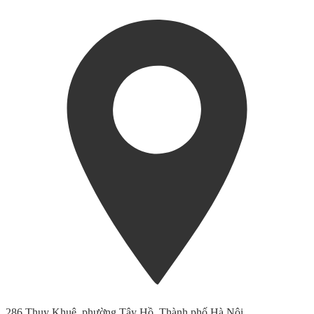
286 Thụy Khuê, phường Tây Hồ, Thành phố Hà Nội