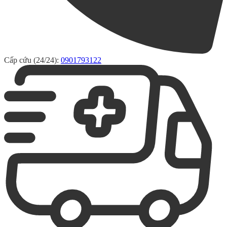
Cấp cứu (24/24):
0901793122