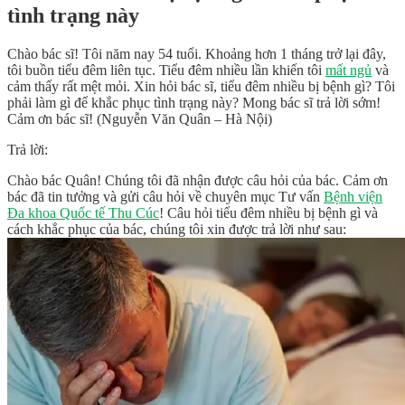
tình trạng này
Chào bác sĩ! Tôi năm nay 54 tuổi. Khoảng hơn 1 tháng trở lại đây,
tôi buồn tiểu đêm liên tục. Tiểu đêm nhiều lần khiến tôi
mất ngủ
và
cảm thấy rất mệt mỏi. Xin hỏi bác sĩ, tiểu đêm nhiều bị bệnh gì? Tôi
phải làm gì để khắc phục tình trạng này? Mong bác sĩ trả lời sớm!
Cảm ơn bác sĩ! (Nguyễn Văn Quân – Hà Nội)
Trả lời:
Chào bác Quân! Chúng tôi đã nhận được câu hỏi của bác. Cảm ơn
bác đã tin tưởng và gửi câu hỏi về chuyên mục Tư vấn
Bệnh viện
Đa khoa Quốc tế Thu Cúc
! Câu hỏi tiểu đêm nhiều bị bệnh gì và
cách khắc phục của bác, chúng tôi xin được trả lời như sau: