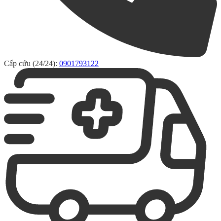
Cấp cứu (24/24):
0901793122