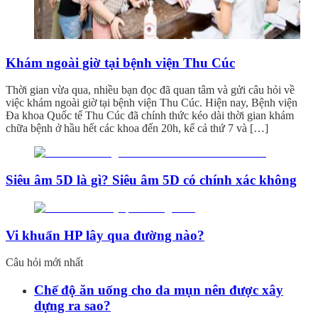
Khám ngoài giờ tại bệnh viện Thu Cúc
Thời gian vừa qua, nhiều bạn đọc đã quan tâm và gửi câu hỏi về
việc khám ngoài giờ tại bệnh viện Thu Cúc. Hiện nay, Bệnh viện
Đa khoa Quốc tế Thu Cúc đã chính thức kéo dài thời gian khám
chữa bệnh ở hầu hết các khoa đến 20h, kể cả thứ 7 và […]
Siêu âm 5D là gì? Siêu âm 5D có chính xác không
Vi khuẩn HP lây qua đường nào?
Câu hỏi mới nhất
Chế độ ăn uống cho da mụn nên được xây
dựng ra sao?