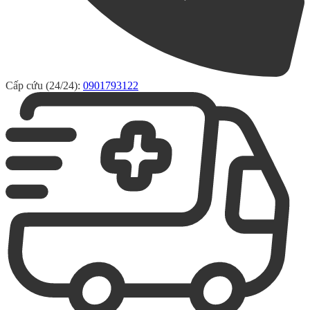
Cấp cứu (24/24):
0901793122