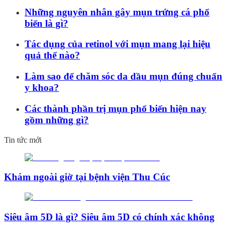
Những nguyên nhân gây mụn trứng cá phổ
biến là gì?
Tác dụng của retinol với mụn mang lại hiệu
quả thế nào?
Làm sao để chăm sóc da dầu mụn đúng chuẩn
y khoa?
Các thành phần trị mụn phổ biến hiện nay
gồm những gì?
Tin tức mới
Khám ngoài giờ tại bệnh viện Thu Cúc
Siêu âm 5D là gì? Siêu âm 5D có chính xác không