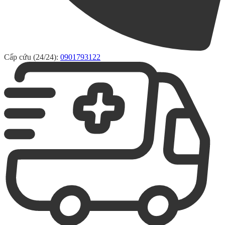
Cấp cứu (24/24):
0901793122