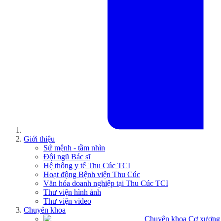
Giới thiệu
Sứ mệnh - tầm nhìn
Đội ngũ Bác sĩ
Hệ thống y tế Thu Cúc TCI
Hoạt động Bệnh viện Thu Cúc
Văn hóa doanh nghiệp tại Thu Cúc TCI
Thư viện hình ảnh
Thư viện video
Chuyên khoa
Chuyên khoa Cơ xương