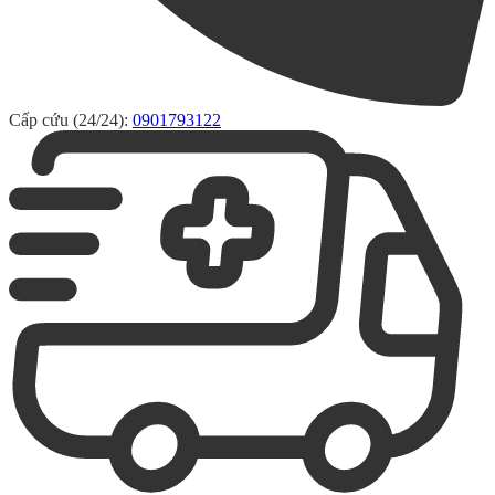
Cấp cứu (24/24):
0901793122