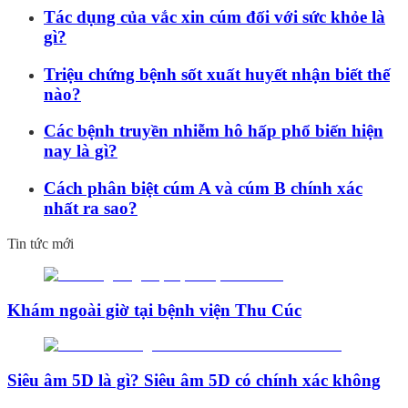
Tác dụng của vắc xin cúm đối với sức khỏe là
gì?
Triệu chứng bệnh sốt xuất huyết nhận biết thế
nào?
Các bệnh truyền nhiễm hô hấp phổ biến hiện
nay là gì?
Cách phân biệt cúm A và cúm B chính xác
nhất ra sao?
Tin tức mới
Khám ngoài giờ tại bệnh viện Thu Cúc
Siêu âm 5D là gì? Siêu âm 5D có chính xác không