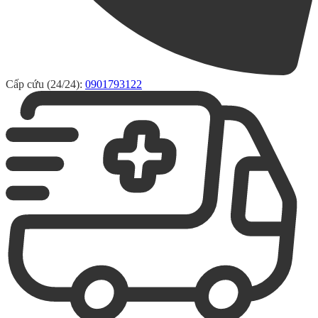
Cấp cứu (24/24):
0901793122