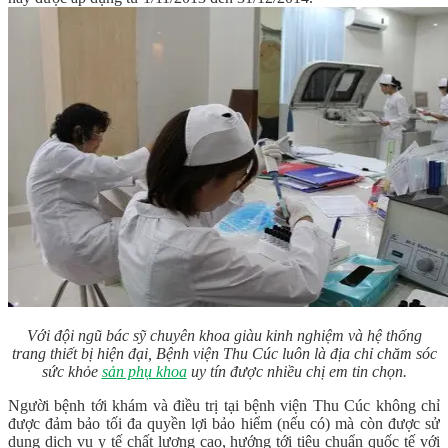
Với đội ngũ bác sỹ chuyên khoa giàu kinh nghiệm và hệ thống
trang thiết bị hiện đại, Bệnh viện Thu Cúc luôn là địa chỉ chăm sóc
sức khỏe
sản phụ khoa
uy tín được nhiều chị em tin chọn.
Người bệnh tới khám và điều trị tại bệnh viện Thu Cúc không chỉ
được đảm bảo tối đa quyền lợi bảo hiểm (nếu có) mà còn được sử
dụng dịch vụ y tế chất lượng cao, hướng tới tiêu chuẩn quốc tế với