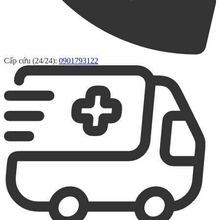
Cấp cứu (24/24):
0901793122