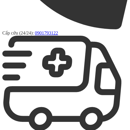
Cấp cứu (24/24):
0901793122