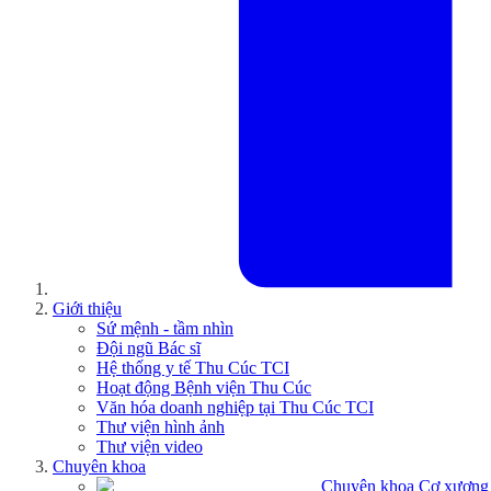
Giới thiệu
Sứ mệnh - tầm nhìn
Đội ngũ Bác sĩ
Hệ thống y tế Thu Cúc TCI
Hoạt động Bệnh viện Thu Cúc
Văn hóa doanh nghiệp tại Thu Cúc TCI
Thư viện hình ảnh
Thư viện video
Chuyên khoa
Chuyên khoa Cơ xương