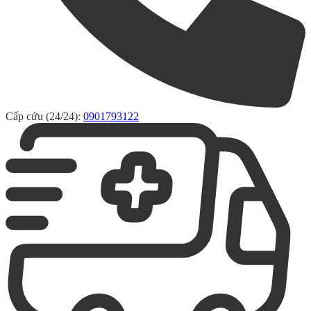
Cấp cứu (24/24):
0901793122