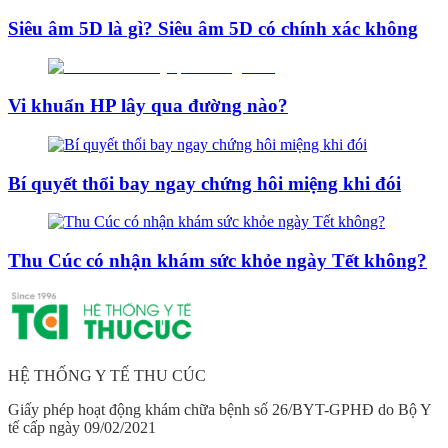
Siêu âm 5D là gì? Siêu âm 5D có chính xác không
Vi khuẩn HP lây qua đường nào?
Bí quyết thổi bay ngay chứng hôi miệng khi đói
Thu Cúc có nhận khám sức khỏe ngày Tết không?
HỆ THỐNG Y TẾ THU CÚC
Giấy phép hoạt động khám chữa bệnh số 26/BYT-GPHĐ do Bộ Y
tế cấp ngày 09/02/2021