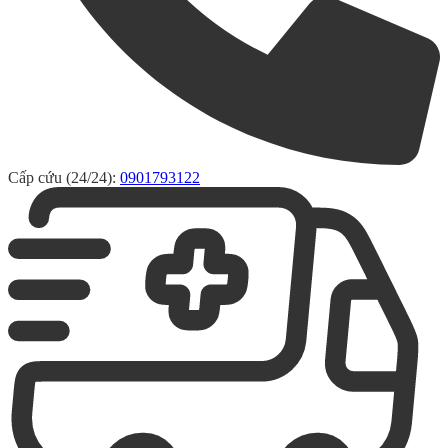
Cấp cứu (24/24):
0901793122