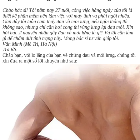
Chào bác sĩ! Tôi năm nay 27 tuổi, công việc hàng ngày của tôi là
thiết kế phần mềm nên làm việc với máy tính và phải ngồi nhiều.
Gần đây tôi luôn cảm thấy đau và mỏi lưng, nếu ngồi thẳng thì
không sao, nhưng chỉ cần hơi cong thì vùng lưng lại đau mỏi. Xin
hỏi bác sĩ nguyên nhân gây đau và mỏi lưng là gì? Và tôi cần làm
gì để chấm dứt tình trạng này. Mong bác sĩ tư vấn giúp tôi.
Văn Minh (Mễ Trì, Hà Nội)
Trả lời:
Chào bạn, với lo lắng của bạn về chứng đau và mỏi lưng, chúng tôi
xin đưa ra một số lời khuyên như sau: