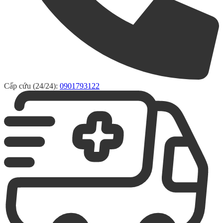
Cấp cứu (24/24):
0901793122