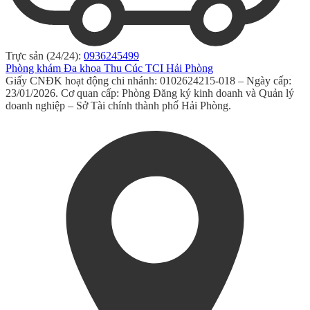
Trực sản (24/24):
0936245499
Phòng khám Đa khoa Thu Cúc TCI Hải Phòng
Giấy CNĐK hoạt động chi nhánh: 0102624215-018 – Ngày cấp:
23/01/2026. Cơ quan cấp: Phòng Đăng ký kinh doanh và Quản lý
doanh nghiệp – Sở Tài chính thành phố Hải Phòng.