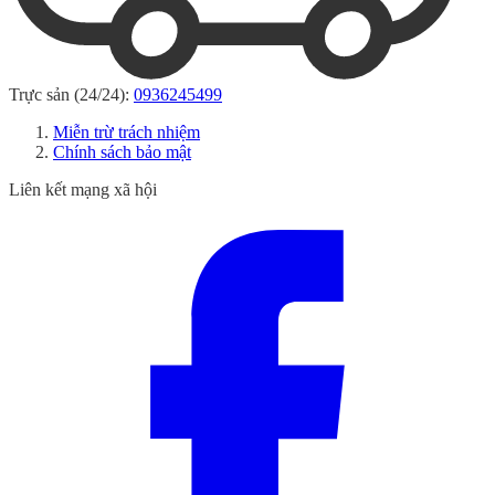
Trực sản (24/24):
0936245499
Miễn trừ trách nhiệm
Chính sách bảo mật
Liên kết mạng xã hội