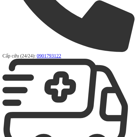
Cấp cứu (24/24):
0901793122