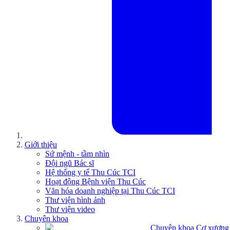
Giới thiệu
Sứ mệnh - tầm nhìn
Đội ngũ Bác sĩ
Hệ thống y tế Thu Cúc TCI
Hoạt động Bệnh viện Thu Cúc
Văn hóa doanh nghiệp tại Thu Cúc TCI
Thư viện hình ảnh
Thư viện video
Chuyên khoa
Chuyên khoa Cơ xương