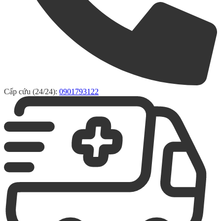
Cấp cứu (24/24):
0901793122