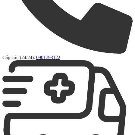
Cấp cứu (24/24):
0901793122