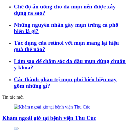
Chế độ ăn uống cho da mụn nên được xây
dựng ra sao?
Những nguyên nhân gây mụn trứng cá phổ
biến là gì?
Tác dụng của retinol với mụn mang lại hiệu
quả thế nào?
Làm sao để chăm sóc da dầu mụn đúng chuẩn
y khoa?
Các thành phần trị mụn phổ biến hiện nay
gồm những gì?
Tin tức mới
Khám ngoài giờ tại bệnh viện Thu Cúc