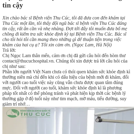
tin cậy
Xin chào bác sĩ Bệnh viện Thu Cúc, tôi đã đưa con đến khám tại
Thu Cúc một lần, tôi thấy đội ngũ bác sĩ bệnh viện Thu Cúc đáng
tin cậy, rất ân cần và nhẹ nhàng. Đợt tới đây tôi muốn đưa bố mẹ
chồng đi kiểm tra sức khỏe định kỳ tại Bệnh viện Thu Cúc. Bác sĩ
cho tôi hỏi tôi cần mang theo những gì để thuận tiện trong việc
khám của hai cụ ạ? Tôi xin cảm ơn. (Ngọc Lam, Hà Nội)
Trả lời:
Chị Ngọc Lam thân mến, cảm ơn chị đã gửi câu hỏi đến hòm thư
contact@thucuchospital.vn. Chúng tôi xin được trả lời câu hỏi của
chị như sau:
Phần lớn người Việt Nam chưa có thói quen khám sức khỏe định kì
thường niên mà chỉ đến khi có dấu hiệu của bệnh mới đi khám, đối
với người cao tuổi việc này cũng vẫn chưa được quan tâm đúng
mực. Đối với người cao tuổi, khám sức khỏe định kì là phương
pháp tốt nhất có thể phòng tránh và phát hiện kịp thời các bệnh lý
thường gặp ở độ tuổi này như tim mạch, mỡ máu, tiểu đường, suy
giảm trí nhớ…