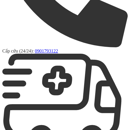
Cấp cứu (24/24):
0901793122