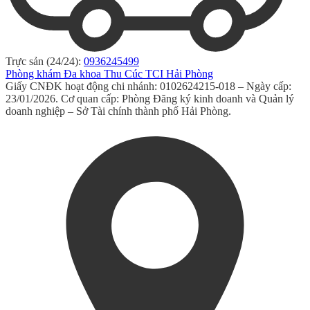
Trực sản (24/24):
0936245499
Phòng khám Đa khoa Thu Cúc TCI Hải Phòng
Giấy CNĐK hoạt động chi nhánh: 0102624215-018 – Ngày cấp:
23/01/2026. Cơ quan cấp: Phòng Đăng ký kinh doanh và Quản lý
doanh nghiệp – Sở Tài chính thành phố Hải Phòng.