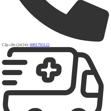
Cấp cứu (24/24):
0901793122