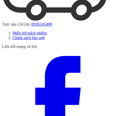
Trực sản (24/24):
0936245499
Miễn trừ trách nhiệm
Chính sách bảo mật
Liên kết mạng xã hội