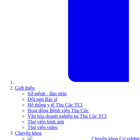
Giới thiệu
Sứ mệnh - tầm nhìn
Đội ngũ Bác sĩ
Hệ thống y tế Thu Cúc TCI
Hoạt động Bệnh viện Thu Cúc
Văn hóa doanh nghiệp tại Thu Cúc TCI
Thư viện hình ảnh
Thư viện video
Chuyên khoa
Chuyên khoa Cơ xương