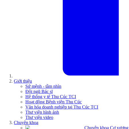
Giới thiệu
Sứ mệnh - tầm nhìn
Đội ngũ Bác sĩ
Hệ thống y tế Thu Cúc TCI
Hoạt động Bệnh viện Thu Cúc
Văn hóa doanh nghiệp tại Thu Cúc TCI
Thư viện hình ảnh
Thư viện video
Chuyên khoa
Chuyên khoa Cơ xương