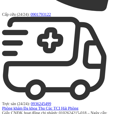
Cấp cứu (24/24):
0901793122
Trực sản (24/24):
0936245499
Phòng khám Đa khoa Thu Cúc TCI Hải Phòng
Giấy CNĐK hoạt động chi nhánh: 0102624215-018 – Ngày cấp: