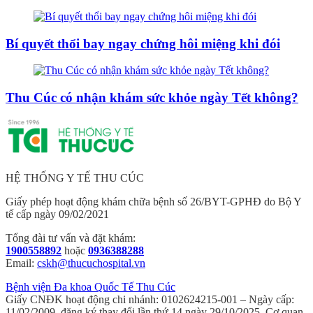
Bí quyết thổi bay ngay chứng hôi miệng khi đói
Thu Cúc có nhận khám sức khỏe ngày Tết không?
HỆ THỐNG Y TẾ THU CÚC
Giấy phép hoạt động khám chữa bệnh số 26/BYT-GPHĐ do Bộ Y
tế cấp ngày 09/02/2021
Tổng đài tư vấn và đặt khám:
1900558892
hoặc
0936388288
Email:
cskh@thucuchospital.vn
Bệnh viện Đa khoa Quốc Tế Thu Cúc
Giấy CNĐK hoạt động chi nhánh: 0102624215-001 – Ngày cấp:
11/02/2009, đăng ký thay đổi lần thứ 14 ngày 29/10/2025. Cơ quan