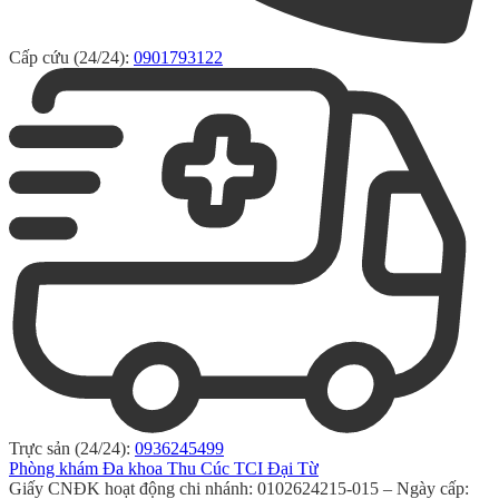
Cấp cứu (24/24):
0901793122
Trực sản (24/24):
0936245499
Phòng khám Đa khoa Thu Cúc TCI Đại Từ
Giấy CNĐK hoạt động chi nhánh: 0102624215-015 – Ngày cấp: