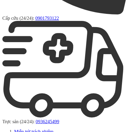
Cấp cứu (24/24):
0901793122
Trực sản (24/24):
0936245499
Miễn trừ trách nhiệm