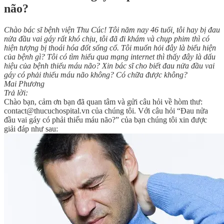
não?
Chào bác sĩ bệnh viện Thu Cúc! Tôi năm nay 46 tuổi, tôi hay bị đau
nửa đầu vai gáy rất khó chịu, tôi đã đi khám và chụp phim thì có
hiện tượng bị thoái hóa đốt sống cổ. Tôi muốn hỏi đây là biểu hiện
của bệnh gì? Tôi có tìm hiểu qua mạng internet thì thấy đây là dấu
hiệu của bệnh thiếu máu não? Xin bác sĩ cho biết đau nửa đầu vai
gáy có phải thiếu máu não không? Có chữa được không?
Mai Phương
Trả lời:
Chào bạn, cảm ơn bạn đã quan tâm và gửi câu hỏi về hòm thư:
contact@thucuchospital.vn của chúng tôi. Với câu hỏi “Đau nửa
đầu vai gáy có phải thiếu máu não?” của bạn chúng tôi xin được
giải đáp như sau: