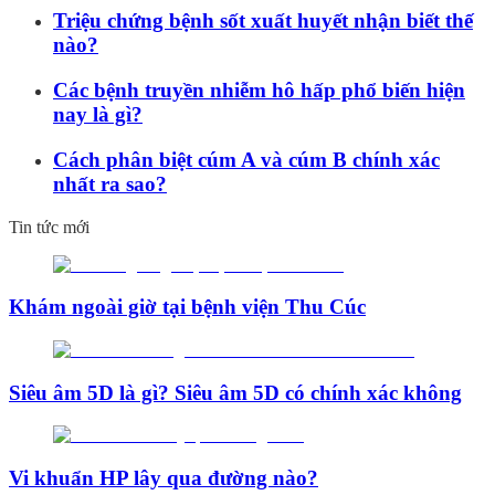
Triệu chứng bệnh sốt xuất huyết nhận biết thế
nào?
Các bệnh truyền nhiễm hô hấp phổ biến hiện
nay là gì?
Cách phân biệt cúm A và cúm B chính xác
nhất ra sao?
Tin tức mới
Khám ngoài giờ tại bệnh viện Thu Cúc
Siêu âm 5D là gì? Siêu âm 5D có chính xác không
Vi khuẩn HP lây qua đường nào?