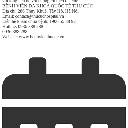
vui lòng liên hệ với chúng tôi theo địa chỉ:
BỆNH VIỆN ĐA KHOA QUỐC TẾ THU CÚC
Địa chỉ: 286 Thụy Khuê, Tây Hồ, Hà Nội
Email: contact@thucuchospital.vn
Liên hệ khám chữa bệnh: 1900 55 88 92
Hotline: 0936 388 288
0936 388 288
Website: www.benhvienthucuc.vn