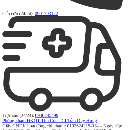
Cấp cứu (24/24):
0901793122
Trực sản (24/24):
0936245499
Phòng khám ĐKQT Thu Cúc TCI Trần Duy Hưng
Giấy CNĐK hoạt động chi nhánh: 0102624215-014 – Ngày cấp: