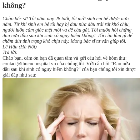
không?
Chào bác sĩ! Tôi năm nay 28 tuổi, tôi mới sinh em bé được nửa
năm. Từ khi sinh em bé tôi hay bị đau nửa đầu trái rất khó chịu,
người luôn cảm giác mệt mỏi và dễ cáu gắt. Tôi muốn hỏi chứng
đau nửa đầu sau khi sinh có nguy hiểm không? Tôi cần làm gì để
chấm dứt tình trạng khó chịu này. Mong bác sĩ tư vấn giúp tôi.
Lê Hậu (Hà Nội)
Trả lời:
Chào bạn, cảm ơn bạn đã quan tâm và gửi câu hỏi về hòm thư:
contact@thucuchospital.vn của chúng tôi. Với câu hỏi “Đau nửa
đầu sau khi sinh có nguy hiểm không?” của bạn chúng tôi xin được
giải đáp như sau: