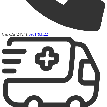
Cấp cứu (24/24):
0901793122