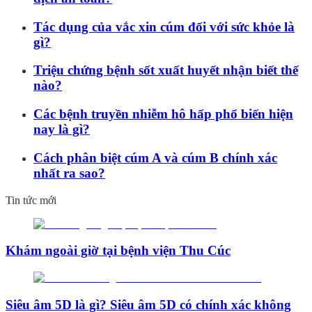
Tác dụng của vắc xin cúm đối với sức khỏe là
gì?
Triệu chứng bệnh sốt xuất huyết nhận biết thế
nào?
Các bệnh truyền nhiễm hô hấp phổ biến hiện
nay là gì?
Cách phân biệt cúm A và cúm B chính xác
nhất ra sao?
Tin tức mới
Khám ngoài giờ tại bệnh viện Thu Cúc
Siêu âm 5D là gì? Siêu âm 5D có chính xác không