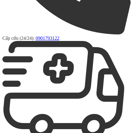
Cấp cứu (24/24):
0901793122