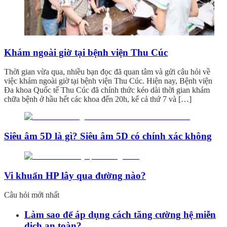
Khám ngoài giờ tại bệnh viện Thu Cúc
Thời gian vừa qua, nhiều bạn đọc đã quan tâm và gửi câu hỏi về
việc khám ngoài giờ tại bệnh viện Thu Cúc. Hiện nay, Bệnh viện
Đa khoa Quốc tế Thu Cúc đã chính thức kéo dài thời gian khám
chữa bệnh ở hầu hết các khoa đến 20h, kể cả thứ 7 và […]
Siêu âm 5D là gì? Siêu âm 5D có chính xác không
Vi khuẩn HP lây qua đường nào?
Câu hỏi mới nhất
Làm sao để áp dụng cách tăng cường hệ miễn
dịch an toàn?