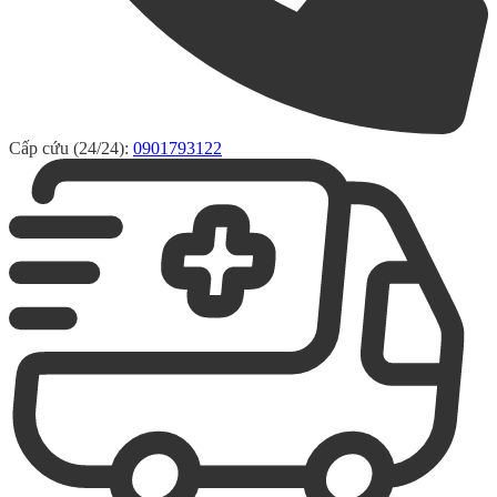
Cấp cứu (24/24):
0901793122