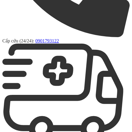
Cấp cứu (24/24):
0901793122