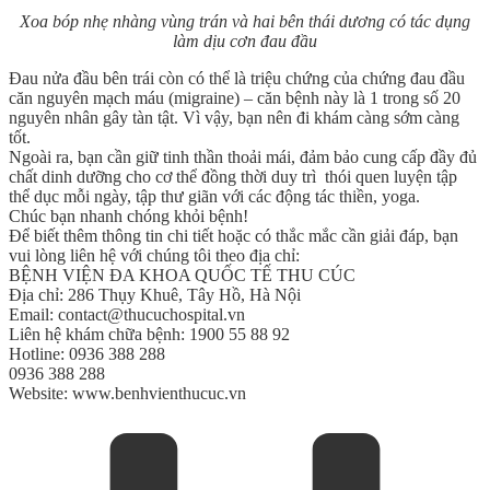
Xoa bóp nhẹ nhàng vùng trán và hai bên thái dương có tác dụng
làm dịu cơn đau đầu
Đau nửa đầu bên trái còn có thể là triệu chứng của chứng đau đầu
căn nguyên mạch máu (migraine) – căn bệnh này là 1 trong số 20
nguyên nhân gây tàn tật. Vì vậy, bạn nên đi khám càng sớm càng
tốt.
Ngoài ra, bạn cần giữ tinh thần thoải mái, đảm bảo cung cấp đầy đủ
chất dinh dưỡng cho cơ thể đồng thời duy trì thói quen luyện tập
thể dục mỗi ngày, tập thư giãn với các động tác thiền, yoga.
Chúc bạn nhanh chóng khỏi bệnh!
Để biết thêm thông tin chi tiết hoặc có thắc mắc cần giải đáp, bạn
vui lòng liên hệ với chúng tôi theo địa chỉ:
BỆNH VIỆN ĐA KHOA QUỐC TẾ THU CÚC
Địa chỉ: 286 Thụy Khuê, Tây Hồ, Hà Nội
Email: contact@thucuchospital.vn
Liên hệ khám chữa bệnh: 1900 55 88 92
Hotline: 0936 388 288
0936 388 288
Website: www.benhvienthucuc.vn