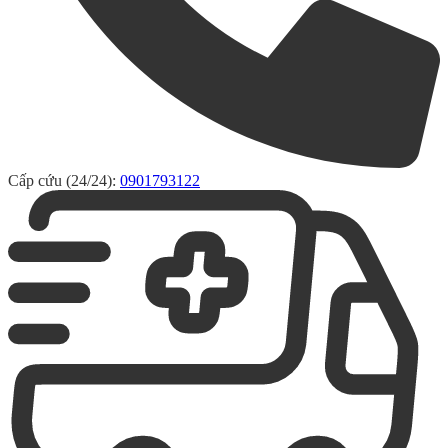
Cấp cứu (24/24):
0901793122