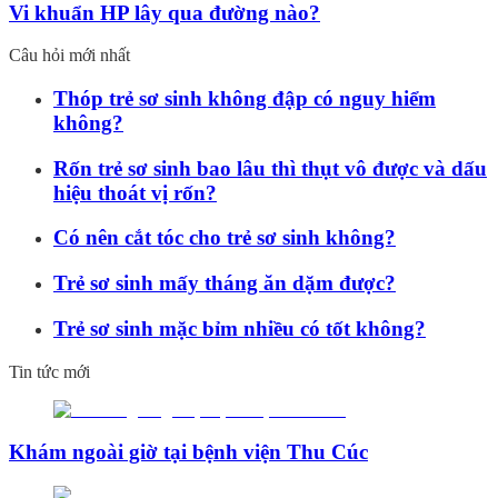
Vi khuẩn HP lây qua đường nào?
Câu hỏi mới nhất
Thóp trẻ sơ sinh không đập có nguy hiểm
không?
Rốn trẻ sơ sinh bao lâu thì thụt vô được và dấu
hiệu thoát vị rốn?
Có nên cắt tóc cho trẻ sơ sinh không?
Trẻ sơ sinh mấy tháng ăn dặm được?
Trẻ sơ sinh mặc bỉm nhiều có tốt không?
Tin tức mới
Khám ngoài giờ tại bệnh viện Thu Cúc