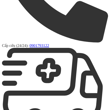
Cấp cứu (24/24):
0901793122