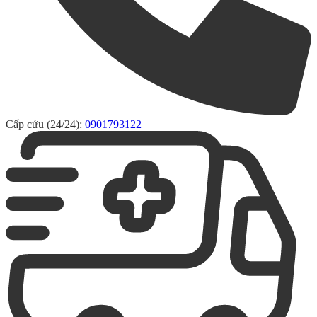
Cấp cứu (24/24):
0901793122