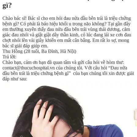
gì?
Chào bác sĩ! Bác sĩ cho em hỏi đau nửa đầu bên trái là triệu chứng
bệnh gì? Có phải là báo hiệu khối u trong não không? Tại gần đây
em thường xuyên thấy đau nửa đầu bên trái vùng thái dương, cảm
giác đau nhói và giật giật dây thần kinh, có lúc đang lái xe cơn đau
chợt nhói lên vài giây khiến em mất cân bằng. Em rất lo sợ, mong
bác sĩ giải đáp giúp em.
Thu Hồng (28 tuổi, Ba Đình, Hà Nội)
Trả lời:
Chào bạn, cảm ơn bạn đã quan tâm và gửi câu hỏi về hòm thư:
contact@thucuchospital.vn của chúng tôi. Với câu hỏi “Đau nửa
đầu bên trái là triệu chứng bệnh gì” của bạn chúng tôi xin được giải
đáp như sau: