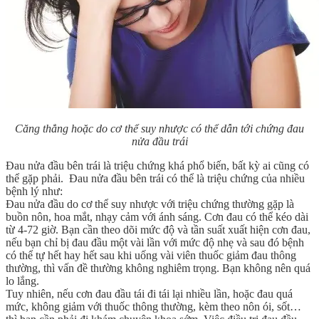
Căng thẳng hoặc do cơ thể suy nhược có thể dẫn tới chứng đau
nửa đầu trái
Đau nửa đầu bên trái là triệu chứng khá phổ biến, bất kỳ ai cũng có
thể gặp phải. Đau nửa đầu bên trái có thể là triệu chứng của nhiều
bệnh lý như:
Đau nửa đầu do cơ thể suy nhược với triệu chứng thường gặp là
buồn nôn, hoa mắt, nhạy cảm với ánh sáng. Cơn đau có thể kéo dài
từ 4-72 giờ. Bạn cần theo dõi mức độ và tần suất xuất hiện cơn đau,
nếu bạn chỉ bị đau đầu một vài lần với mức độ nhẹ và sau đó bệnh
có thể tự hết hay hết sau khi uống vài viên thuốc giảm đau thông
thường, thì vấn đề thường không nghiêm trọng. Bạn không nên quá
lo lắng.
Tuy nhiên, nếu cơn đau đầu tái đi tái lại nhiều lần, hoặc đau quá
mức, không giảm với thuốc thông thường, kèm theo nôn ói, sốt…