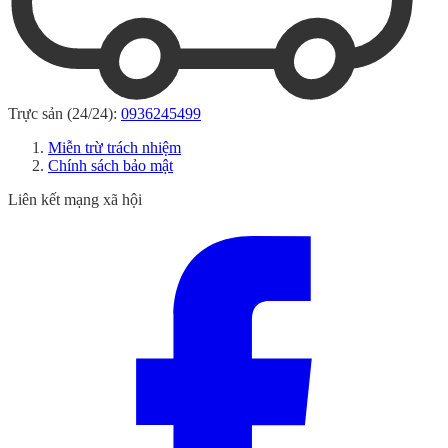
Trực sản (24/24):
0936245499
Miễn trừ trách nhiệm
Chính sách bảo mật
Liên kết mạng xã hội