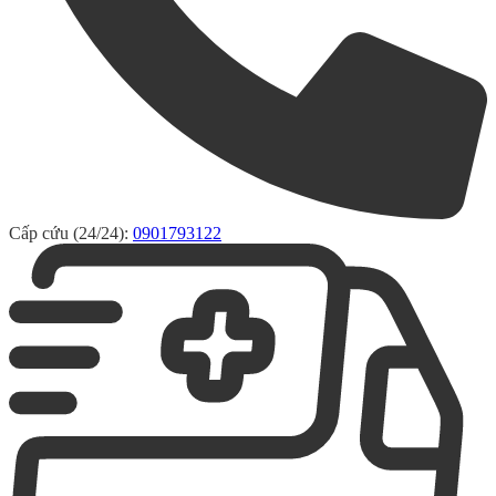
Cấp cứu (24/24):
0901793122