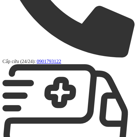
Cấp cứu (24/24):
0901793122