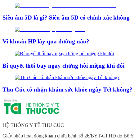
Siêu âm 5D là gì? Siêu âm 5D có chính xác không
Vi khuẩn HP lây qua đường nào?
Bí quyết thổi bay ngay chứng hôi miệng khi đói
Thu Cúc có nhận khám sức khỏe ngày Tết không?
HỆ THỐNG Y TẾ THU CÚC
Giấy phép hoạt động khám chữa bệnh số 26/BYT-GPHĐ do Bộ Y