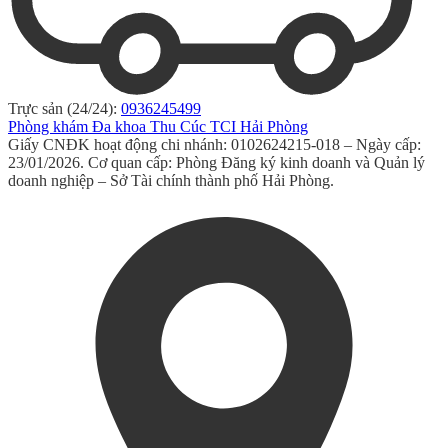
Trực sản (24/24):
0936245499
Phòng khám Đa khoa Thu Cúc TCI Hải Phòng
Giấy CNĐK hoạt động chi nhánh: 0102624215-018 – Ngày cấp:
23/01/2026. Cơ quan cấp: Phòng Đăng ký kinh doanh và Quản lý
doanh nghiệp – Sở Tài chính thành phố Hải Phòng.