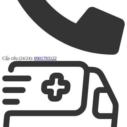
Cấp cứu (24/24):
0901793122