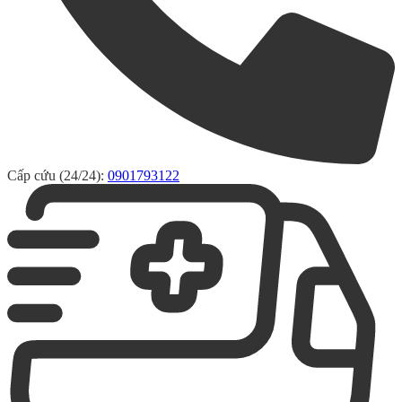
Cấp cứu (24/24):
0901793122