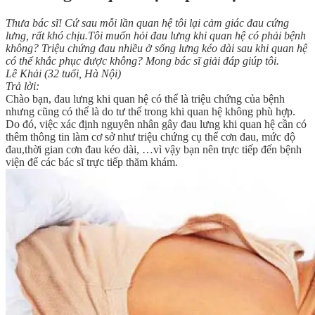
Thưa bác sĩ! Cứ sau mỗi lần quan hệ tôi lại cảm giác đau cứng
lưng, rất khó chịu.Tôi muốn hỏi đau lưng khi quan hệ có phải bệnh
không? Triệu chứng đau nhiều ở sống lưng kéo dài sau khi quan hệ
có thể khắc phục được không? Mong bác sĩ giải đáp giúp tôi.
Lê Khải (32 tuổi, Hà Nội)
Trả lời:
Chào bạn, đau lưng khi quan hệ có thể là triệu chứng của bệnh
nhưng cũng có thể là do tư thế trong khi quan hệ không phù hợp.
Do đó, việc xác định nguyên nhân gây đau lưng khi quan hệ cần có
thêm thông tin làm cơ sở như triệu chứng cụ thể cơn đau, mức độ
đau,thời gian cơn đau kéo dài, …vì vậy bạn nên trực tiếp đến bệnh
viện để các bác sĩ trực tiếp thăm khám.