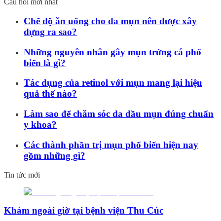
Câu hỏi mới nhất
Chế độ ăn uống cho da mụn nên được xây
dựng ra sao?
Những nguyên nhân gây mụn trứng cá phổ
biến là gì?
Tác dụng của retinol với mụn mang lại hiệu
quả thế nào?
Làm sao để chăm sóc da dầu mụn đúng chuẩn
y khoa?
Các thành phần trị mụn phổ biến hiện nay
gồm những gì?
Tin tức mới
Khám ngoài giờ tại bệnh viện Thu Cúc