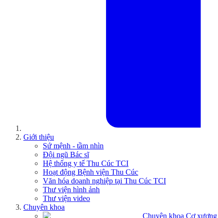
Giới thiệu
Sứ mệnh - tầm nhìn
Đội ngũ Bác sĩ
Hệ thống y tế Thu Cúc TCI
Hoạt động Bệnh viện Thu Cúc
Văn hóa doanh nghiệp tại Thu Cúc TCI
Thư viện hình ảnh
Thư viện video
Chuyên khoa
Chuyên khoa Cơ xương