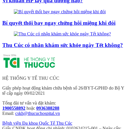
Vi khuẩn HP lây qua đường nào?
Bí quyết thổi bay ngay chứng hôi miệng khi đói
Thu Cúc có nhận khám sức khỏe ngày Tết không?
HỆ THỐNG Y TẾ THU CÚC
Giấy phép hoạt động khám chữa bệnh số 26/BYT-GPHĐ do Bộ Y
tế cấp ngày 09/02/2021
Tổng đài tư vấn và đặt khám:
1900558892
hoặc
0936388288
Email:
cskh@thucuchospital.vn
Bệnh viện Đa khoa Quốc Tế Thu Cúc
Giấy CNĐK hoạt động chi nhánh: 0102624215-001 – Ngày cấp: