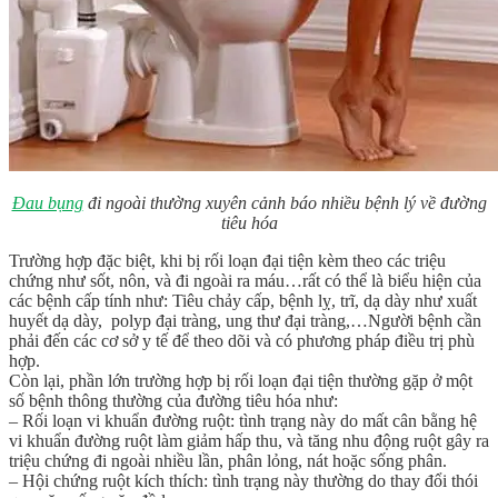
Đau bụng
đi ngoài thường xuyên cảnh báo nhiều bệnh lý về đường
tiêu hóa
Trường hợp đặc biệt, khi bị rối loạn đại tiện kèm theo các triệu
chứng như sốt, nôn, và đi ngoài ra máu…rất có thể là biểu hiện của
các bệnh cấp tính như: Tiêu chảy cấp, bệnh lỵ, trĩ, dạ dày như xuất
huyết dạ dày, polyp đại tràng, ung thư đại tràng,…Người bệnh cần
phải đến các cơ sở y tế để theo dõi và có phương pháp điều trị phù
hợp.
Còn lại, phần lớn trường hợp bị rối loạn đại tiện thường gặp ở một
số bệnh thông thường của đường tiêu hóa như:
– Rối loạn vi khuẩn đường ruột: tình trạng này do mất cân bằng hệ
vi khuẩn đường ruột làm giảm hấp thu, và tăng nhu động ruột gây ra
triệu chứng đi ngoài nhiều lần, phân lỏng, nát hoặc sống phân.
– Hội chứng ruột kích thích: tình trạng này thường do thay đổi thói