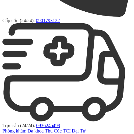
Cấp cứu (24/24):
0901793122
Trực sản (24/24):
0936245499
Phòng khám Đa khoa Thu Cúc TCI Đại Từ