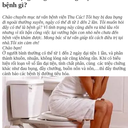
bệnh gì?
Chào chuyên mục tư vấn bệnh viện Thu Cúc! Tôi hay bị đau bụng
đi ngoài thường xuyên, ngày có thể đi từ 1 đến 2 lần. Tôi muốn hỏi
đây có thể là bệnh gì? Vì tình trạng này cũng diễn ra khá lâu rồi
nhưng vì tôi bận công việc lại vướng bận con nhỏ nên chưa đến
bệnh viện khám được. Mong bác sĩ tư vấn giúp tôi cách điều trị tại
nhà.Tôi xin cảm ơn!
Chào bạn!
Ở người bình thường có thể từ 1 đến 2 ngày đại tiện 1 lần, và phân
thành khuôn, nhuận, không lỏng nát cũng không rắn. Khi có biểu
hiện rối loạn về số lần đại tiện, tính chất phân, cùng các triệu chứng
khác như đau bụng, đầy chướng, buồn nôn và nôn,…thì đây thường
cảnh báo các bệnh lý đường tiêu hóa.