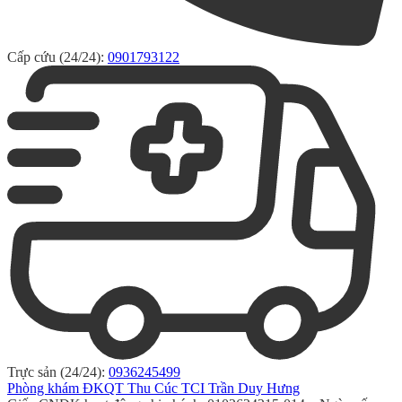
Cấp cứu (24/24):
0901793122
Trực sản (24/24):
0936245499
Phòng khám ĐKQT Thu Cúc TCI Trần Duy Hưng