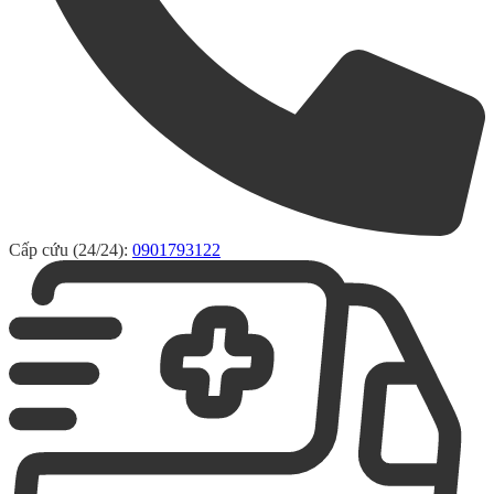
Cấp cứu (24/24):
0901793122