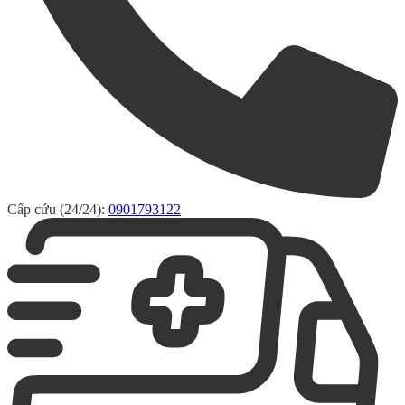
Cấp cứu (24/24):
0901793122