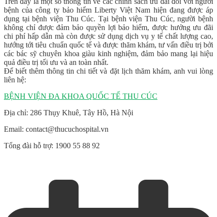
Trên đây là một số thông tin về các chính sách ưu đãi đối với người
bệnh của công ty bảo hiểm Liberty Việt Nam hiện đang được áp
dụng tại bệnh viện Thu Cúc. Tại bệnh viện Thu Cúc, người bệnh
không chỉ được đảm bảo quyền lợi bảo hiểm, được hưởng ưu đãi
chi phí hấp dẫn mà còn được sử dụng dịch vụ y tế chất lượng cao,
hướng tới tiêu chuẩn quốc tế và được thăm khám, tư vấn điều trị bởi
các bác sỹ chuyên khoa giàu kinh nghiệm, đảm bảo mang lại hiệu
quả điều trị tối ưu và an toàn nhất.
Để biết thêm thông tin chi tiết và đặt lịch thăm khám, anh vui lòng
liên hệ:
BỆNH VIỆN ĐA KHOA QUỐC TẾ THU CÚC
Địa chỉ: 286 Thụy Khuê, Tây Hồ, Hà Nội
Email: contact@thucuchospital.vn
Tổng đài hỗ trợ: 1900 55 88 92