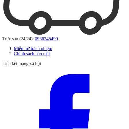
Trực sản (24/24):
0936245499
Miễn trừ trách nhiệm
Chính sách bảo mật
Liên kết mạng xã hội