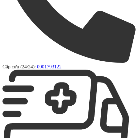
Cấp cứu (24/24):
0901793122