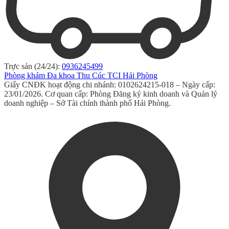
Trực sản (24/24):
0936245499
Phòng khám Đa khoa Thu Cúc TCI Hải Phòng
Giấy CNĐK hoạt động chi nhánh: 0102624215-018 – Ngày cấp:
23/01/2026. Cơ quan cấp: Phòng Đăng ký kinh doanh và Quản lý
doanh nghiệp – Sở Tài chính thành phố Hải Phòng.