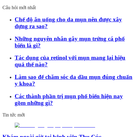
Câu hỏi mới nhất
Chế độ ăn uống cho da mụn nên được xây
dựng ra sao?
Những nguyên nhân gây mụn trứng cá phổ
biến là gì?
Tác dụng của retinol với mụn mang lại hiệu
quả thế nào?
Làm sao để chăm sóc da dầu mụn đúng chuẩn
y khoa?
Các thành phần trị mụn phổ biến hiện nay
gồm những gì?
Tin tức mới
Khám ngoài giờ tại bệnh viện Thu Cúc