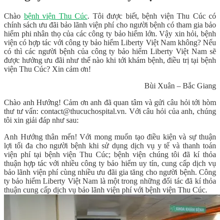
Chào
bệnh viện Thu Cúc
. Tôi được biết, bệnh viện Thu Cúc có
chính sách ưu đãi bảo lãnh viện phí cho người bệnh có tham gia bảo
hiểm phi nhân thọ của các công ty bảo hiểm lớn. Vậy xin hỏi, bệnh
viện có hợp tác với công ty bảo hiểm Liberty Việt Nam không? Nếu
có thì các người bệnh của công ty bảo hiểm Liberty Việt Nam sẽ
được hưởng ưu đãi như thế nào khi tới khám bệnh, điều trị tại bệnh
viện Thu Cúc? Xin cảm ơn!
Bùi Xuân – Bắc Giang
Chào anh Hướng! Cảm ơn anh đã quan tâm và gửi câu hỏi tới hòm
thư tư vấn: contact@thucuchospital.vn. Với câu hỏi của anh, chúng
tôi xin giải đáp như sau:
Anh Hướng thân mến! Với mong muốn tạo điều kiện và sự thuận
lợi tối đa cho người bệnh khi sử dụng dịch vụ y tế và thanh toán
viện phí tại bệnh viện Thu Cúc; bệnh viện chúng tôi đã kí thỏa
thuận hợp tác với nhiều công ty bảo hiểm uy tín, cung cấp dịch vụ
bảo lãnh viện phí cùng nhiều ưu đãi gia tăng cho người bệnh. Công
ty bảo hiểm Liberty Việt Nam là một trong những đối tác đã kí thỏa
thuận cung cấp dịch vụ bảo lãnh viện phí với bệnh viện Thu Cúc.