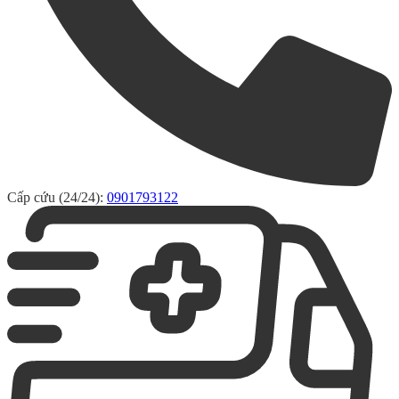
Cấp cứu (24/24):
0901793122