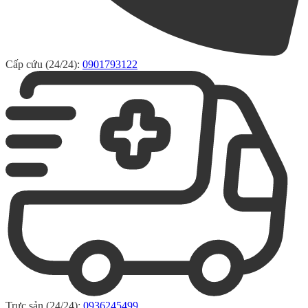
Cấp cứu (24/24):
0901793122
Trực sản (24/24):
0936245499