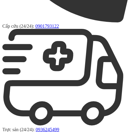
Cấp cứu (24/24):
0901793122
Trực sản (24/24):
0936245499