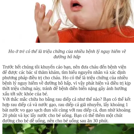
Ho ở trẻ có thể là triệu chứng của nhiều bệnh lý nguy hiểm về
đường hô hấp
Trước hết chúng tôi khuyến cáo bạn, nên đưa cháu đến bệnh viện
để được các bác sĩ thăm khám, tìm hiểu nguyên nhân và xác định
phương pháp điều trị cho cháu. Ho có thể là triệu chứng của nhiều
bệnh lý nguy hiểm về đường hô hấp, vì vậy phát hiện và điều trị kịp
thời triệu chứng này, tránh để bệnh diễn biến nặng gây ảnh hưởng
xấu tới sức khỏe của bé.
Với thắc mắc chữa ho bằng rau diếp cá như thế nào? Bạn có thể kết
hợp rau diếp cá và nước gạo, rau diếp cá giã nhuyễn, lấy khoảng 1
bát nước vo gạo sạch đun sôi cùng với rau diếp cá, đun nhừ khoảng
20 phút và lọc lấy nước cho bé uống. Bạn có thể thêm một chút
đường cho bé dễ uống, nên cho bé uống sau ăn 30 phút.