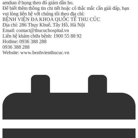
amdian ở họng theo đó giảm dần ho.
Để biết thêm thông tin chi tiết hoặc có thắc mắc cần giải đáp, bạn
vui lòng liên hệ với chúng tôi theo địa chỉ:
BỆNH VIỆN ĐA KHOA QUỐC TẾ THU CÚC
Địa chỉ: 286 Thụy Khuê, Tây Hồ, Hà Nội
Email: contact@thucuchospital.vn
Liên hệ khám chữa bệnh: 1900 55 88 92
Hotline: 0936 388 288
0936 388 288
Website: www.benhvienthucuc.vn