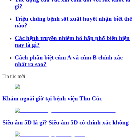
gì?
Triệu chứng bệnh sốt xuất huyết nhận biết thế
nào?
Các bệnh truyền nhiễm hô hấp phổ biến hiện
nay là gì?
Cách phân biệt cúm A và cúm B chính xác
nhất ra sao?
Tin tức mới
Khám ngoài giờ tại bệnh viện Thu Cúc
Siêu âm 5D là gì? Siêu âm 5D có chính xác không