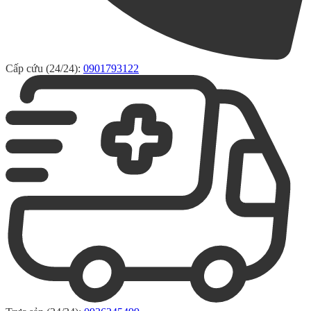
Cấp cứu (24/24):
0901793122