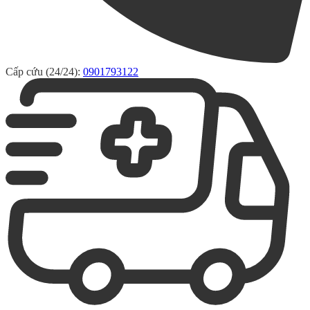
Cấp cứu (24/24):
0901793122