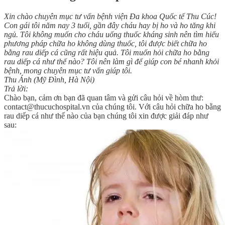
Xin chào chuyên mục tư vấn bệnh viện Đa khoa Quốc tế Thu Cúc!
Con gái tôi năm nay 3 tuổi, gần đây cháu hay bị ho và ho tăng khi
ngủ. Tôi không muốn cho cháu uống thuốc kháng sinh nên tìm hiểu
phương pháp chữa ho không dùng thuốc, tôi được biết chữa ho
bằng rau diếp cá cũng rất hiệu quả. Tôi muốn hỏi chữa ho bằng
rau diếp cá như thế nào? Tôi nên làm gì để giúp con bé nhanh khỏi
bệnh, mong chuyên mục tư vấn giúp tôi.
Thu Ánh (Mỹ Đình, Hà Nội)
Trả lời:
Chào bạn, cảm ơn bạn đã quan tâm và gửi câu hỏi về hòm thư:
contact@thucuchospital.vn của chúng tôi. Với câu hỏi chữa ho bằng
rau diếp cá như thế nào của bạn chúng tôi xin được giải đáp như
sau: