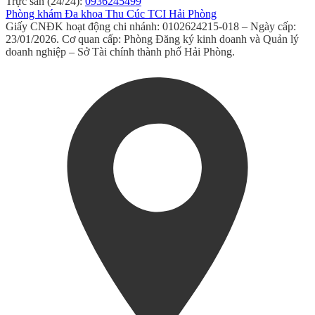
Trực sản (24/24):
0936245499
Phòng khám Đa khoa Thu Cúc TCI Hải Phòng
Giấy CNĐK hoạt động chi nhánh: 0102624215-018 – Ngày cấp:
23/01/2026. Cơ quan cấp: Phòng Đăng ký kinh doanh và Quản lý
doanh nghiệp – Sở Tài chính thành phố Hải Phòng.