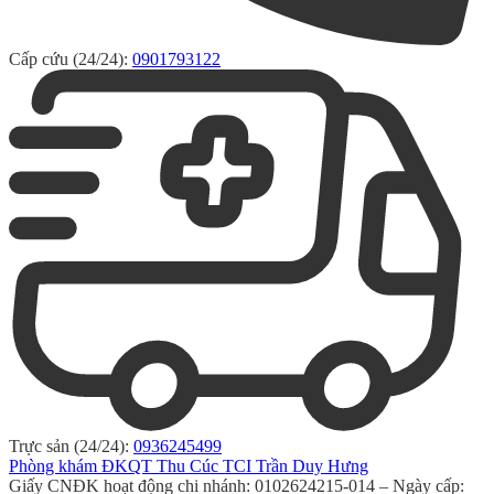
Cấp cứu (24/24):
0901793122
Trực sản (24/24):
0936245499
Phòng khám ĐKQT Thu Cúc TCI Trần Duy Hưng
Giấy CNĐK hoạt động chi nhánh: 0102624215-014 – Ngày cấp: