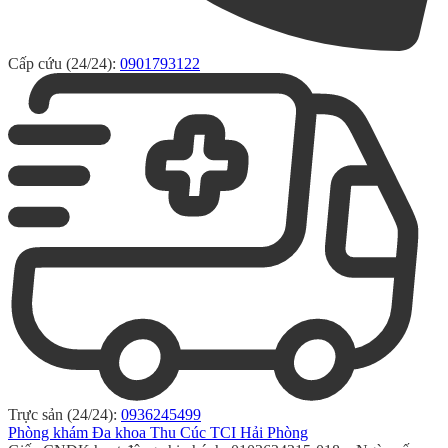
Cấp cứu (24/24):
0901793122
Trực sản (24/24):
0936245499
Phòng khám Đa khoa Thu Cúc TCI Hải Phòng