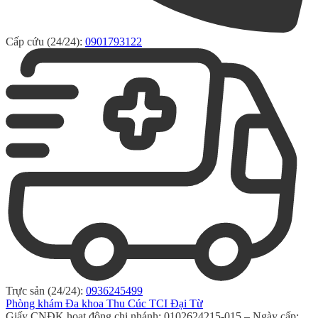
Cấp cứu (24/24):
0901793122
Trực sản (24/24):
0936245499
Phòng khám Đa khoa Thu Cúc TCI Đại Từ
Giấy CNĐK hoạt động chi nhánh: 0102624215-015 – Ngày cấp: