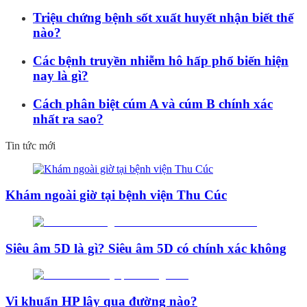
Triệu chứng bệnh sốt xuất huyết nhận biết thế
nào?
Các bệnh truyền nhiễm hô hấp phổ biến hiện
nay là gì?
Cách phân biệt cúm A và cúm B chính xác
nhất ra sao?
Tin tức mới
Khám ngoài giờ tại bệnh viện Thu Cúc
Siêu âm 5D là gì? Siêu âm 5D có chính xác không
Vi khuẩn HP lây qua đường nào?