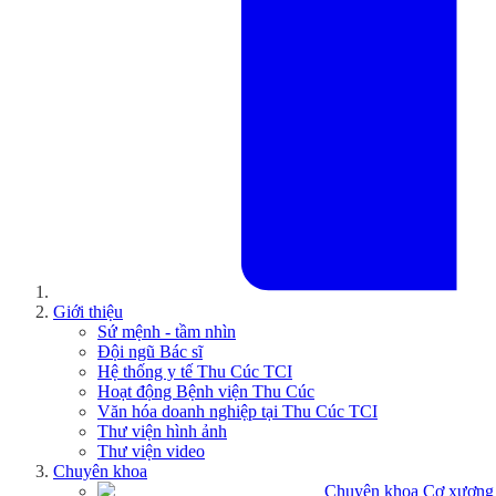
Giới thiệu
Sứ mệnh - tầm nhìn
Đội ngũ Bác sĩ
Hệ thống y tế Thu Cúc TCI
Hoạt động Bệnh viện Thu Cúc
Văn hóa doanh nghiệp tại Thu Cúc TCI
Thư viện hình ảnh
Thư viện video
Chuyên khoa
Chuyên khoa Cơ xương