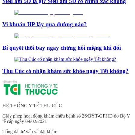
Siêu âm 5D là gì? Siêu âm 5D có chính xác không
Vi khuẩn HP lây qua đường nào?
Bí quyết thổi bay ngay chứng hôi miệng khi đói
Thu Cúc có nhận khám sức khỏe ngày Tết không?
HỆ THỐNG Y TẾ THU CÚC
Giấy phép hoạt động khám chữa bệnh số 26/BYT-GPHĐ do Bộ Y
tế cấp ngày 09/02/2021
Tổng đài tư vấn và đặt khám: