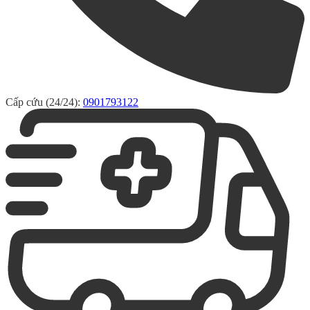
Cấp cứu (24/24):
0901793122