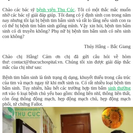
Chào các bác sỹ
bệnh viện Thu Cúc
. Tôi có một thắc mắc muốn
nhờ các bác sỹ giải đáp giúp. Tôi đang có ý định sinh con trong năm
nay nhưng tôi lại bị bệnh tim bẩm sinh và rất lo lắng nếu sinh con ra
có thể bị bệnh tim bẩm sinh giống mình. Vậy xin hỏi, bệnh tim bẩm
sinh có di truyền không? Phụ nữ bị bệnh tim bẩm sinh có nên sinh
con không?
Thúy Hằng – Bắc Giang
Chào chị Hằng! Cảm ơn chị đã gửi câu hỏi về hòm
thư: contact@thucuchospital.vn. Chúng tôi xin được giải đáp thắc
mắc của chị như sau:
Bệnh tim bẩm sinh là tình trạng dị dạng, khuyết thiếu trong cấu trúc
của tim và mạch ngay từ khi mới sinh ra. Có rất nhiều loại bệnh tim
bẩm sinh. Tuy nhiên, hầu hết các trường hợp tim bẩm
sinh thường
rơi vào 6 loại bệnh chủ yếu bao gồm: thông liên nhĩ, thông liên thất,
còn ống thông động mạch, hẹp động mạch chủ, hẹp động mạch
phổi, tứ chứng Fallot.