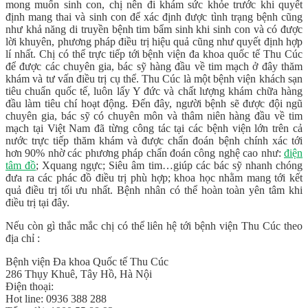
mong muốn sinh con, chị nên đi khám sức khỏe trước khi quyết
định mang thai và sinh con để xác định được tình trạng bệnh cũng
như khả năng di truyền bệnh tim bẩm sinh khi sinh con và có được
lời khuyên, phương pháp điều trị hiệu quả cũng như quyết định hợp
lí nhất. Chị có thể trực tiếp tới bệnh viện đa khoa quốc tế Thu Cúc
để được các chuyên gia, bác sỹ hàng đầu về tim mạch ở đây thăm
khám và tư vấn điều trị cụ thể. Thu Cúc là một bệnh viện khách sạn
tiêu chuẩn quốc tế, luôn lấy Y đức và chất lượng khám chữa hàng
đầu làm tiêu chí hoạt động. Đến đây, người bệnh sẽ được đội ngũ
chuyên gia, bác sỹ có chuyên môn và thâm niên hàng đầu về tim
mạch tại Việt Nam đã từng công tác tại các bệnh viện lớn trên cả
nước trực tiếp thăm khám và được chẩn đoán bệnh chính xác tới
hơn 90% nhờ các phương pháp chẩn đoán công nghệ cao như:
điện
tâm đồ
; Xquang ngực; Siêu âm tim…giúp các bác sỹ nhanh chóng
đưa ra các phác đồ điều trị phù hợp; khoa học nhằm mang tới kết
quả điều trị tối ưu nhất. Bệnh nhân có thể hoàn toàn yên tâm khi
điều trị tại đây.
Nếu còn gì thắc mắc chị có thể liên hệ tới bệnh viện Thu Cúc theo
địa chỉ :
Bệnh viện Đa khoa Quốc tế Thu Cúc
286 Thụy Khuê, Tây Hồ, Hà Nội
Điện thoại:
Hot line: 0936 388 288