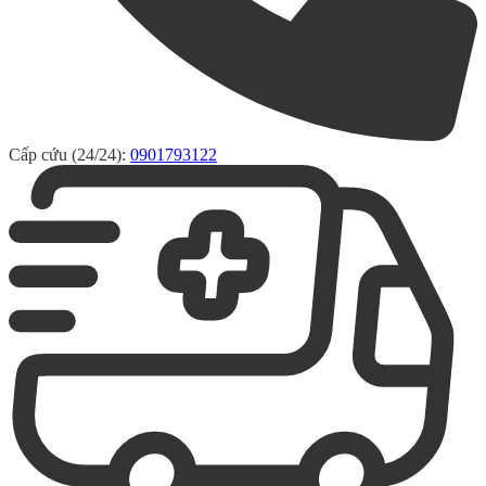
Cấp cứu (24/24):
0901793122