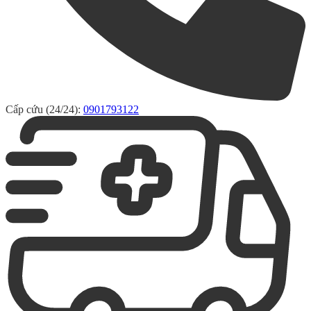
Cấp cứu (24/24):
0901793122