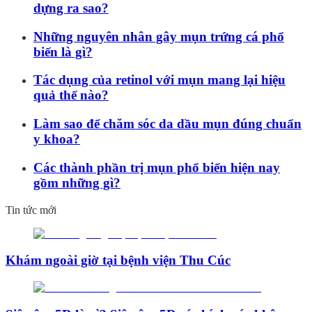
dựng ra sao?
Những nguyên nhân gây mụn trứng cá phổ
biến là gì?
Tác dụng của retinol với mụn mang lại hiệu
quả thế nào?
Làm sao để chăm sóc da dầu mụn đúng chuẩn
y khoa?
Các thành phần trị mụn phổ biến hiện nay
gồm những gì?
Tin tức mới
Khám ngoài giờ tại bệnh viện Thu Cúc