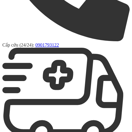
Cấp cứu (24/24):
0901793122