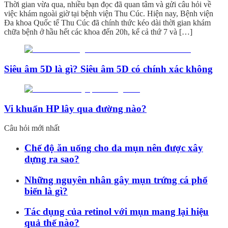
Thời gian vừa qua, nhiều bạn đọc đã quan tâm và gửi câu hỏi về
việc khám ngoài giờ tại bệnh viện Thu Cúc. Hiện nay, Bệnh viện
Đa khoa Quốc tế Thu Cúc đã chính thức kéo dài thời gian khám
chữa bệnh ở hầu hết các khoa đến 20h, kể cả thứ 7 và […]
Siêu âm 5D là gì? Siêu âm 5D có chính xác không
Vi khuẩn HP lây qua đường nào?
Câu hỏi mới nhất
Chế độ ăn uống cho da mụn nên được xây
dựng ra sao?
Những nguyên nhân gây mụn trứng cá phổ
biến là gì?
Tác dụng của retinol với mụn mang lại hiệu
quả thế nào?