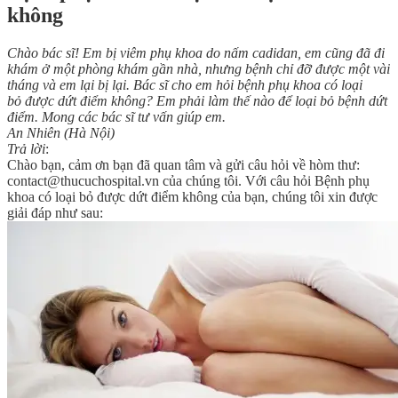
không
Chào bác sĩ! Em bị viêm phụ khoa do nấm cadidan, em cũng đã đi
khám ở một phòng khám gần nhà, nhưng bệnh chỉ đỡ được một vài
tháng và em lại bị lại. Bác sĩ cho em hỏi bệnh phụ khoa có loại
bỏ được dứt điểm không? Em phải làm thế nào để loại bỏ bệnh dứt
điểm. Mong các bác sĩ tư vấn giúp em.
An Nhiên (Hà Nội)
Trả lời
:
Chào bạn, cảm ơn bạn đã quan tâm và gửi câu hỏi về hòm thư:
contact@thucuchospital.vn của chúng tôi. Với câu hỏi Bệnh phụ
khoa có loại bỏ được dứt điểm không của bạn, chúng tôi xin được
giải đáp như sau: