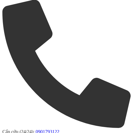
Cấp cứu (24/24):
0901793122