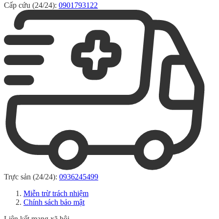
Cấp cứu (24/24):
0901793122
Trực sản (24/24):
0936245499
Miễn trừ trách nhiệm
Chính sách bảo mật
Liên kết mạng xã hội