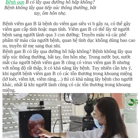
Bệnh gan
B có lây qua đường hô hấp không?
Bệnh không lây qua tiếp xúc thông thường, bắt
tay, ôm hôn nhẹ.
Bệnh viêm gan B là bệnh do viêm gan siêu vi b gây ra, có thể gây
viêm gan cấp tính hoặc mạn tính. Viêm gan B có thể lây từ người
bệnh sang người lành qua 3 con đường: Truyền máu và các phế
phẩm từ máu của người bệnh, quan hệ tình dục không dùng bao cao
su, truyền từ mẹ sang thai nhi.
Bệnh gan B có lây qua đường hô hấp không? Bệnh không lây qua
tiếp xúc thông thường, bắt tay, ôm hôn nhẹ. Trong nước bọt, nước
mắt của người bệnh viêm gan B cũng có virus viêm gan B nhưng
với nồng độ rất thấp, ít có khả năng lây bệnh. Tuy nhiên cần lưu ý,
khi người bệnh viêm gan B có các tổn thương trong khoang miệng
(lở loét, viêm lợi, viêm răng…) thì có khả năng lây bệnh cho người
khác, nhất là khi người lành cũng có các tổn thương trong khoang
miệng.