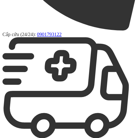
Cấp cứu (24/24):
0901793122