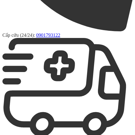
Cấp cứu (24/24):
0901793122