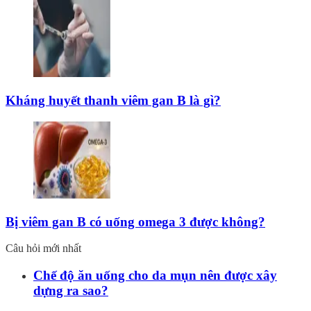
Kháng huyết thanh viêm gan B là gì?
Bị viêm gan B có uống omega 3 được không?
Câu hỏi mới nhất
Chế độ ăn uống cho da mụn nên được xây
dựng ra sao?