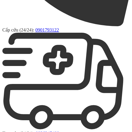
Cấp cứu (24/24):
0901793122