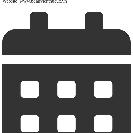
Website:
www.benhvienthucuc.vn