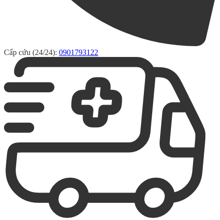
Cấp cứu (24/24):
0901793122