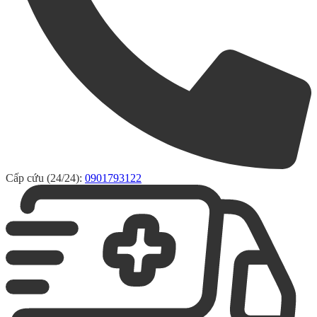
Cấp cứu (24/24):
0901793122