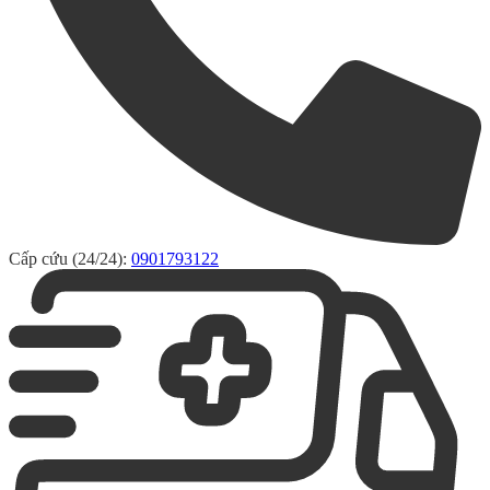
Cấp cứu (24/24):
0901793122