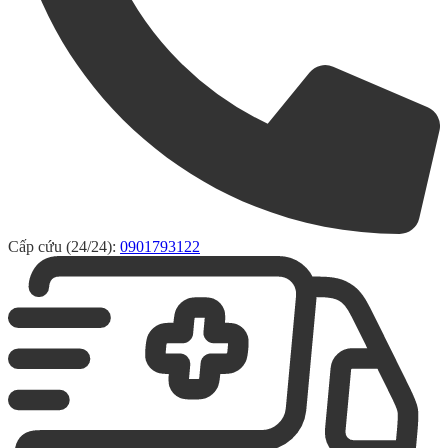
Cấp cứu (24/24):
0901793122