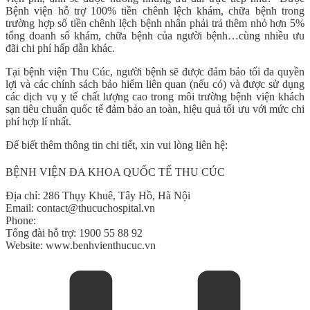
Bệnh viện
hỗ trợ 100%
tiền chênh lệch khám, chữa bệnh trong
trường hợp số tiền chênh lệch bệnh nhân phải trả thêm nhỏ hơn 5%
tổng doanh số khám, chữa bệnh của người bệnh…cùng nhiều ưu
đãi chi phí hấp dẫn khác.
Tại bệnh viện Thu Cúc, người bệnh sẽ được đảm bảo tối đa quyền
lợi và các chính sách bảo hiểm liên quan (nếu có) và được sử dụng
các dịch vụ y tế chất lượng cao trong môi trường bệnh viện khách
sạn tiêu chuẩn quốc tế đảm bảo an toàn, hiệu quả tối ưu với mức chi
phí hợp lí nhất.
Để biết thêm thông tin chi tiết, xin vui lòng liên hệ:
BỆNH VIỆN ĐA KHOA QUỐC TẾ THU CÚC
Địa chỉ: 286 Thụy Khuê, Tây Hồ, Hà Nội
Email: contact@thucuchospital.vn
Phone:
Tổng đài hỗ trợ: 1900 55 88 92
Website: www.benhvienthucuc.vn