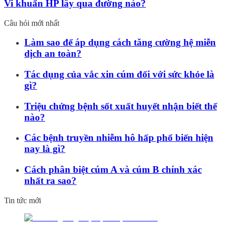
Vi khuẩn HP lây qua đường nào?
Câu hỏi mới nhất
Làm sao để áp dụng cách tăng cường hệ miễn
dịch an toàn?
Tác dụng của vắc xin cúm đối với sức khỏe là
gì?
Triệu chứng bệnh sốt xuất huyết nhận biết thế
nào?
Các bệnh truyền nhiễm hô hấp phổ biến hiện
nay là gì?
Cách phân biệt cúm A và cúm B chính xác
nhất ra sao?
Tin tức mới