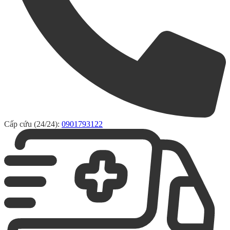
Cấp cứu (24/24):
0901793122