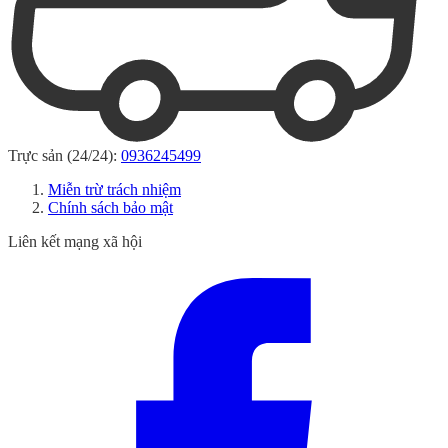
Trực sản (24/24):
0936245499
Miễn trừ trách nhiệm
Chính sách bảo mật
Liên kết mạng xã hội