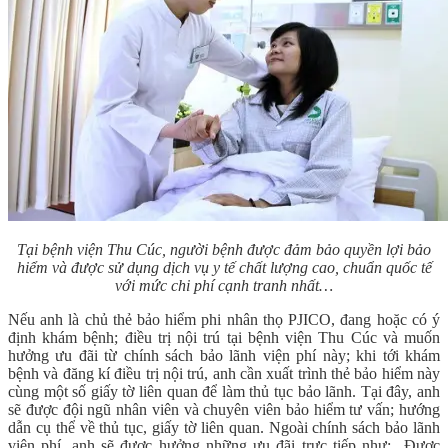
Tại bệnh viện Thu Cúc, người bệnh được đảm bảo quyền lợi bảo
hiểm và được sử dụng dịch vụ y tế chất lượng cao, chuẩn quốc tế
với mức chi phí cạnh tranh nhất…
Nếu anh là chủ thẻ bảo hiểm phi nhân thọ PJICO, đang hoặc có ý
định khám bệnh; điều trị nội trú tại bệnh viện Thu Cúc và muốn
hưởng ưu đãi từ chính sách bảo lãnh viện phí này; khi tới khám
bệnh và đăng kí điều trị nội trú, anh cần xuất trình thẻ bảo hiểm này
cùng một số giấy tờ liên quan để làm thủ tục bảo lãnh. Tại đây, anh
sẽ được đội ngũ nhân viên và chuyên viên bảo hiểm tư vấn; hướng
dẫn cụ thể về thủ tục, giấy tờ liên quan. Ngoài chính sách bảo lãnh
viện phí, anh sẽ được hưởng những ưu đãi trực tiếp như:
Được