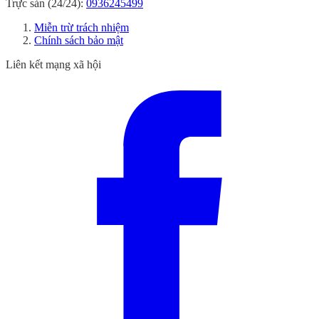
Trực sản (24/24):
0936245499
Miễn trừ trách nhiệm
Chính sách bảo mật
Liên kết mạng xã hội