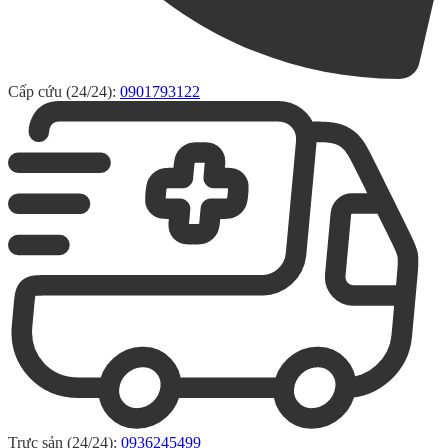
Cấp cứu (24/24):
0901793122
Trực sản (24/24):
0936245499