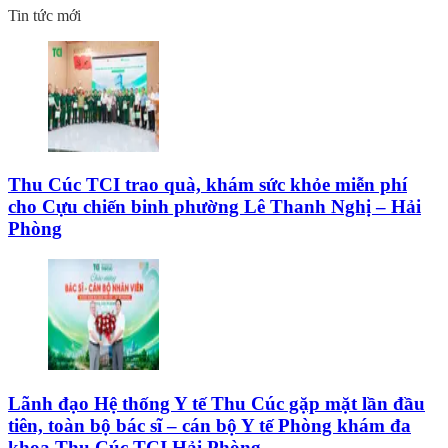
Tin tức mới
Thu Cúc TCI trao quà, khám sức khỏe miễn phí
cho Cựu chiến binh phường Lê Thanh Nghị – Hải
Phòng
Lãnh đạo Hệ thống Y tế Thu Cúc gặp mặt lần đầu
tiên, toàn bộ bác sĩ – cán bộ Y tế Phòng khám đa
khoa Thu Cúc TCI Hải Phòng