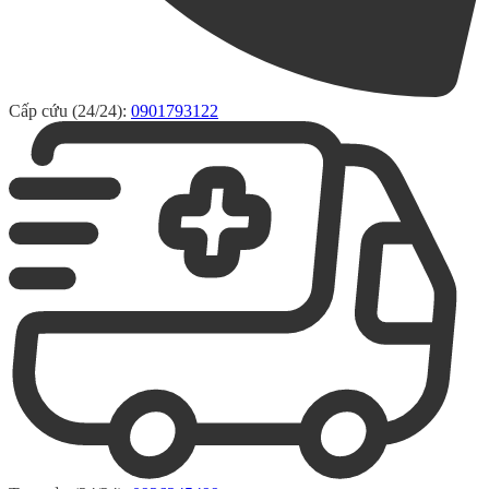
Cấp cứu (24/24):
0901793122