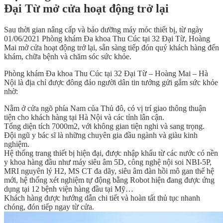
Đại Từ mở cửa hoạt động trở lại
Sau thời gian nâng cấp và bảo dưỡng máy móc thiết bị, từ ngày
01/06/2021 Phòng khám Đa khoa Thu Cúc tại 32 Đại Từ, Hoàng
Mai mở cửa hoạt động trở lại, sẵn sàng
tiếp đón quý khách hàng đến
khám, chữa bệnh và chăm sóc sức khỏe.
Phòng khám Đa khoa Thu Cúc tại 32 Đại Từ – Hoàng Mai – Hà
Nội là địa chỉ được đông đảo người dân tin tưởng gửi gắm sức khỏe
nhờ:
Nằm ở cửa ngõ phía Nam của Thủ đô, có vị trí giao thông thuận
tiện cho khách hàng tại Hà Nội và các tỉnh lân cận.
Tổng diện tích 7000m2, với không gian tiện nghi và sang trọng.
Đội ngũ y bác sĩ là những chuyên gia đầu ngành và giàu kinh
nghiệm.
Hệ thống trang thiết bị hiện đại, được nhập khẩu từ các nước có nền
y khoa hàng đầu như máy siêu âm 5D, công nghệ nội soi NBI-5P,
MRI nguyên lý H2, MS CT đa dãy, siêu âm đàn hồi mô gan thế hệ
mới, hệ thống xét nghiệm tự động bằng Robot hiện đang được ứng
dụng tại 12 bệnh viện hàng đầu tại Mỹ…
Khách hàng được hướng dẫn chi tiết và hoàn tất thủ tục nhanh
chóng, đón tiếp ngay từ cửa.