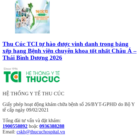
Thu Cúc TCI tự hào được vinh danh trong bảng
xếp hạng Bệnh viện chuyên khoa tốt nhất Châu Á –
Thái Bình Dương 2026
HỆ THỐNG Y TẾ THU CÚC
Giấy phép hoạt động khám chữa bệnh số 26/BYT-GPHĐ do Bộ Y
tế cấp ngày 09/02/2021
Tổng đài tư vấn và đặt khám:
1900558892
hoặc
0936388288
Email:
cskh@thucuchospital.vn