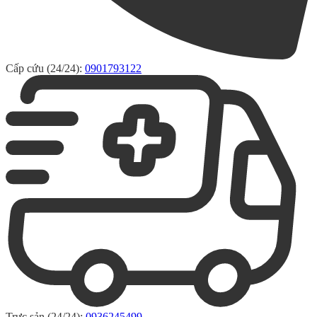
Cấp cứu (24/24):
0901793122
Trực sản (24/24):
0936245499