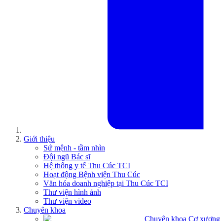
Giới thiệu
Sứ mệnh - tầm nhìn
Đội ngũ Bác sĩ
Hệ thống y tế Thu Cúc TCI
Hoạt động Bệnh viện Thu Cúc
Văn hóa doanh nghiệp tại Thu Cúc TCI
Thư viện hình ảnh
Thư viện video
Chuyên khoa
Chuyên khoa Cơ xương