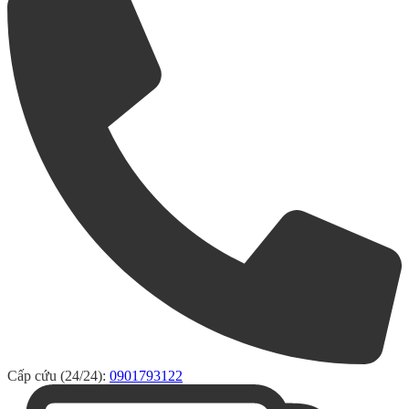
Cấp cứu (24/24):
0901793122