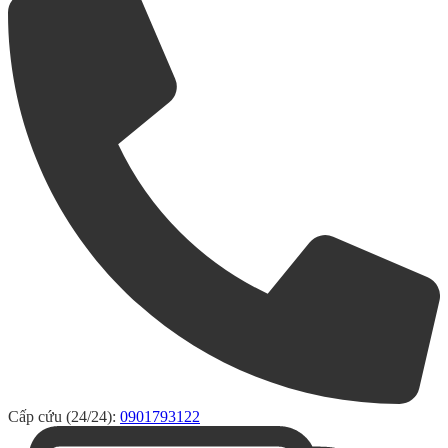
Cấp cứu (24/24):
0901793122