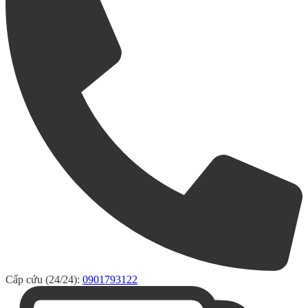
Cấp cứu (24/24):
0901793122