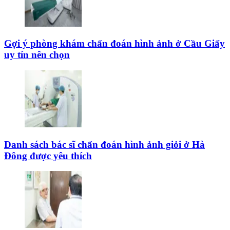
Gợi ý phòng khám chẩn đoán hình ảnh ở Cầu Giấy
uy tín nên chọn
Danh sách bác sĩ chẩn đoán hình ảnh giỏi ở Hà
Đông được yêu thích