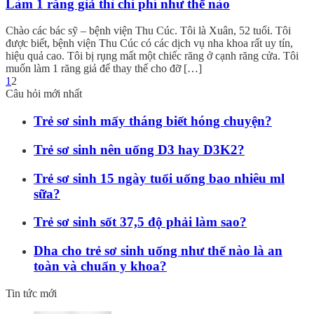
Làm 1 răng giả thì chi phí như thế nào
Chào các bác sỹ – bệnh viện Thu Cúc. Tôi là Xuân, 52 tuổi. Tôi
được biết, bệnh viện Thu Cúc có các dịch vụ nha khoa rất uy tín,
hiệu quả cao. Tôi bị rụng mất một chiếc răng ở cạnh răng cửa. Tôi
muốn làm 1 răng giả để thay thế cho đỡ […]
1
2
Câu hỏi mới nhất
Trẻ sơ sinh mấy tháng biết hóng chuyện?
Trẻ sơ sinh nên uống D3 hay D3K2?
Trẻ sơ sinh 15 ngày tuổi uống bao nhiêu ml
sữa?
Trẻ sơ sinh sốt 37,5 độ phải làm sao?
Dha cho trẻ sơ sinh uống như thế nào là an
toàn và chuẩn y khoa?
Tin tức mới