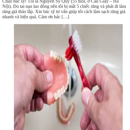
Chào bác sỹ! Tôi là Nguyễn Sỹ Quý (55 tuổi, ở Cầu Giấy – Hà
Nội). Do tai nạn lao đông nên tôi bị mất 5 chiếc răng và phải đi làm
răng giả tháo lắp. Xin bác sỹ tư vấn giúp tôi cách làm sạch răng giả
nhanh và hiệu quả. Cảm ơn bác […]