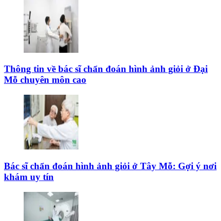
Thông tin về bác sĩ chẩn đoán hình ảnh giỏi ở Đại
Mỗ chuyên môn cao
Bác sĩ chẩn đoán hình ảnh giỏi ở Tây Mỗ: Gợi ý nơi
khám uy tín