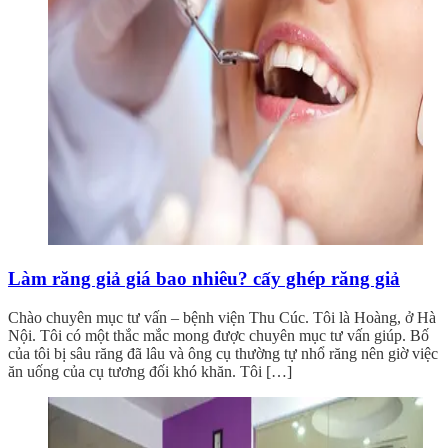
Làm răng giả giá bao nhiêu? cấy ghép răng giả
Chào chuyên mục tư vấn – bệnh viện Thu Cúc. Tôi là Hoàng, ở Hà
Nội. Tôi có một thắc mắc mong được chuyên mục tư vấn giúp. Bố
của tôi bị sâu răng đã lâu và ông cụ thường tự nhổ răng nên giờ việc
ăn uống của cụ tương đối khó khăn. Tôi […]