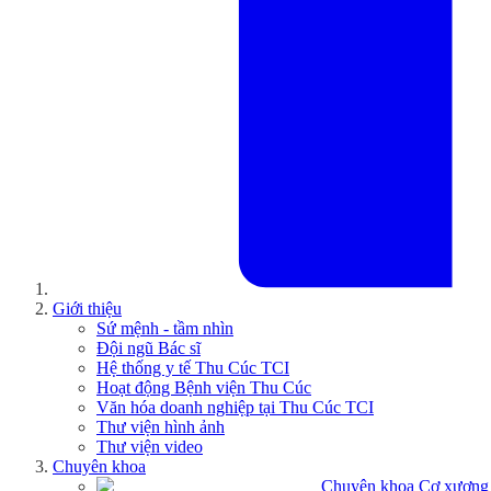
Giới thiệu
Sứ mệnh - tầm nhìn
Đội ngũ Bác sĩ
Hệ thống y tế Thu Cúc TCI
Hoạt động Bệnh viện Thu Cúc
Văn hóa doanh nghiệp tại Thu Cúc TCI
Thư viện hình ảnh
Thư viện video
Chuyên khoa
Chuyên khoa Cơ xương