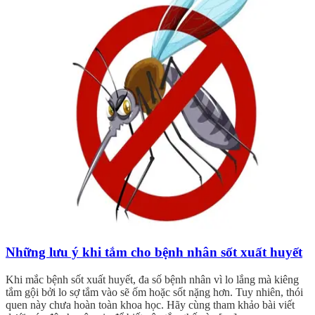
Những lưu ý khi tắm cho bệnh nhân sốt xuất huyết
Khi mắc bệnh sốt xuất huyết, đa số bệnh nhân vì lo lắng mà kiêng
tắm gội bởi lo sợ tắm vào sẽ ốm hoặc sốt nặng hơn. Tuy nhiên, thói
quen này chưa hoàn toàn khoa học. Hãy cùng tham khảo bài viết