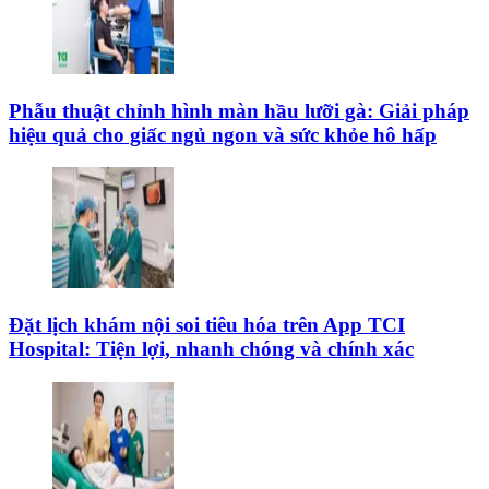
Phẫu thuật chỉnh hình màn hầu lưỡi gà: Giải pháp
hiệu quả cho giấc ngủ ngon và sức khỏe hô hấp
Đặt lịch khám nội soi tiêu hóa trên App TCI
Hospital: Tiện lợi, nhanh chóng và chính xác