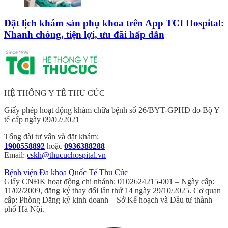
Đặt lịch khám sản phụ khoa trên App TCI Hospital:
Nhanh chóng, tiện lợi, ưu đãi hấp dẫn
HỆ THỐNG Y TẾ THU CÚC
Giấy phép hoạt động khám chữa bệnh số 26/BYT-GPHĐ do Bộ Y
tế cấp ngày 09/02/2021
Tổng đài tư vấn và đặt khám:
1900558892
hoặc
0936388288
Email:
cskh@thucuchospital.vn
Bệnh viện Đa khoa Quốc Tế Thu Cúc
Giấy CNĐK hoạt động chi nhánh: 0102624215-001 – Ngày cấp:
11/02/2009, đăng ký thay đổi lần thứ 14 ngày 29/10/2025. Cơ quan
cấp: Phòng Đăng ký kinh doanh – Sở Kế hoạch và Đầu tư thành
phố Hà Nội.