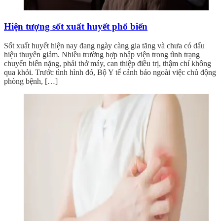
Hiện tượng sốt xuất huyết phổ biến
Sốt xuất huyết hiện nay đang ngày càng gia tăng và chưa có dấu
hiệu thuyên giảm. Nhiều trường hợp nhập viện trong tình trạng
chuyển biến nặng, phải thở máy, can thiệp điều trị, thậm chí không
qua khỏi. Trước tình hình đó, Bộ Y tế cảnh báo ngoài việc chủ động
phòng bệnh, […]