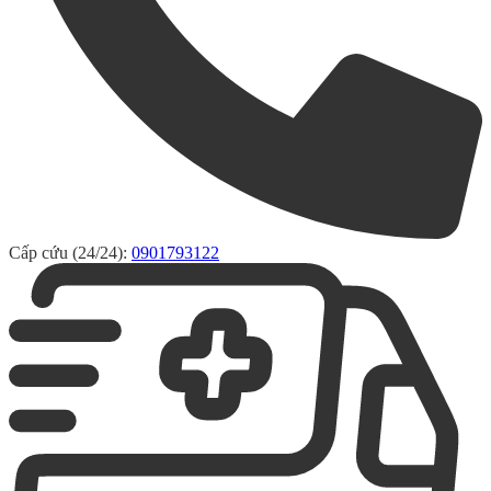
Cấp cứu (24/24):
0901793122