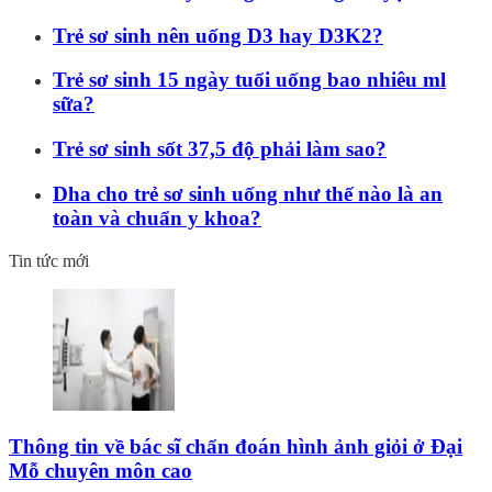
Trẻ sơ sinh nên uống D3 hay D3K2?
Trẻ sơ sinh 15 ngày tuổi uống bao nhiêu ml
sữa?
Trẻ sơ sinh sốt 37,5 độ phải làm sao?
Dha cho trẻ sơ sinh uống như thế nào là an
toàn và chuẩn y khoa?
Tin tức mới
Thông tin về bác sĩ chẩn đoán hình ảnh giỏi ở Đại
Mỗ chuyên môn cao