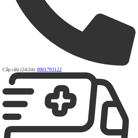
Cấp cứu (24/24):
0901793122