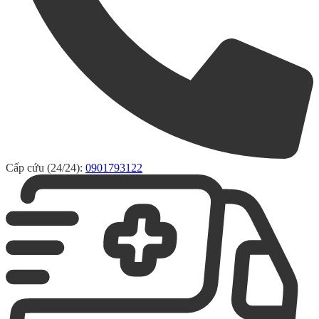
Cấp cứu (24/24):
0901793122