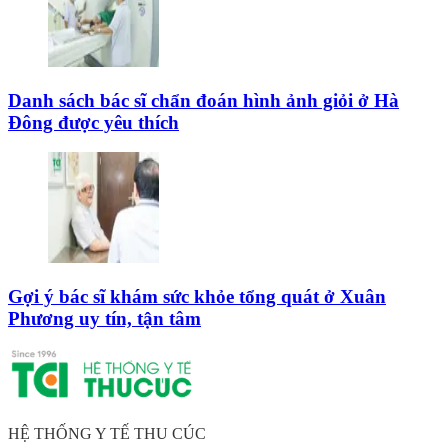
Danh sách bác sĩ chẩn đoán hình ảnh giỏi ở Hà
Đông được yêu thích
Gợi ý bác sĩ khám sức khỏe tổng quát ở Xuân
Phương uy tín, tận tâm
HỆ THỐNG Y TẾ THU CÚC