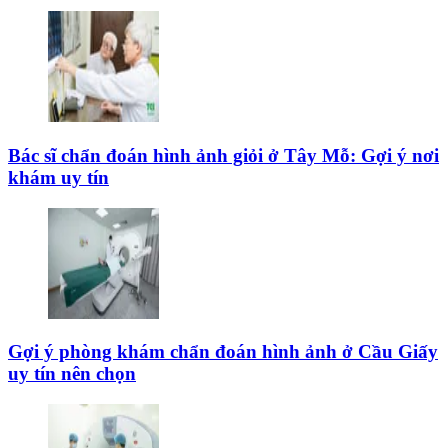
Bác sĩ chẩn đoán hình ảnh giỏi ở Tây Mỗ: Gợi ý nơi
khám uy tín
Gợi ý phòng khám chẩn đoán hình ảnh ở Cầu Giấy
uy tín nên chọn