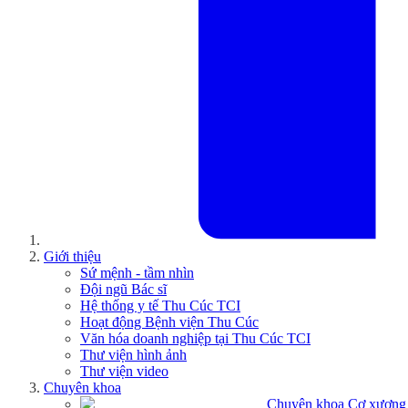
Giới thiệu
Sứ mệnh - tầm nhìn
Đội ngũ Bác sĩ
Hệ thống y tế Thu Cúc TCI
Hoạt động Bệnh viện Thu Cúc
Văn hóa doanh nghiệp tại Thu Cúc TCI
Thư viện hình ảnh
Thư viện video
Chuyên khoa
Chuyên khoa Cơ xương