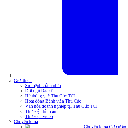
Giới thiệu
Sứ mệnh - tầm nhìn
Đội ngũ Bác sĩ
Hệ thống y tế Thu Cúc TCI
Hoạt động Bệnh viện Thu Cúc
Văn hóa doanh nghiệp tại Thu Cúc TCI
Thư viện hình ảnh
Thư viện video
Chuyên khoa
Chuyên khoa Cơ xương