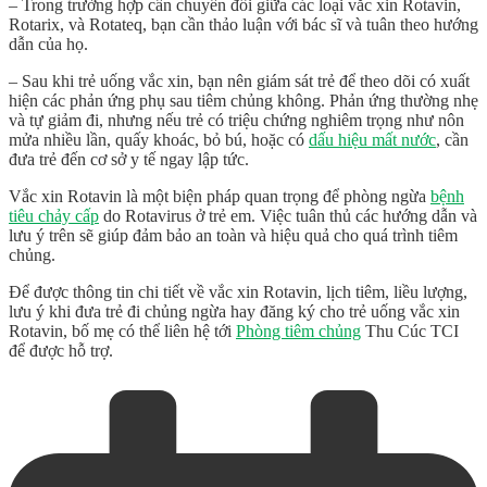
– Trong trường hợp cần chuyển đổi giữa các loại vắc xin Rotavin,
Rotarix, và Rotateq, bạn cần thảo luận với bác sĩ và tuân theo hướng
dẫn của họ.
– Sau khi trẻ uống vắc xin, bạn nên giám sát trẻ để theo dõi có xuất
hiện các phản ứng phụ sau tiêm chủng không. Phản ứng thường nhẹ
và tự giảm đi, nhưng nếu trẻ có triệu chứng nghiêm trọng như nôn
mửa nhiều lần, quấy khoác, bỏ bú, hoặc có
dấu hiệu mất nước
, cần
đưa trẻ đến cơ sở y tế ngay lập tức.
Vắc xin Rotavin là một biện pháp quan trọng để phòng ngừa
bệnh
tiêu chảy cấp
do Rotavirus ở trẻ em. Việc tuân thủ các hướng dẫn và
lưu ý trên sẽ giúp đảm bảo an toàn và hiệu quả cho quá trình tiêm
chủng.
Để được thông tin chi tiết về vắc xin Rotavin, lịch tiêm, liều lượng,
lưu ý khi đưa trẻ đi chủng ngừa hay đăng ký cho trẻ uống vắc xin
Rotavin, bố mẹ có thể liên hệ tới
Phòng tiêm chủng
Thu Cúc TCI
để được hỗ trợ.