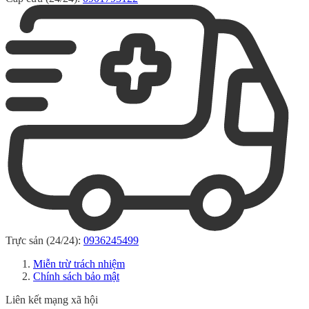
Trực sản (24/24):
0936245499
Miễn trừ trách nhiệm
Chính sách bảo mật
Liên kết mạng xã hội