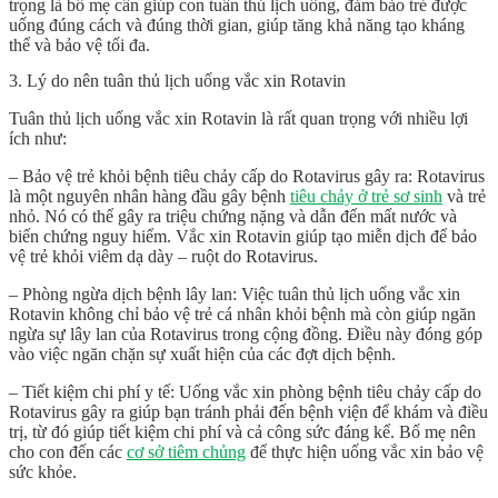
trọng là bố mẹ cần giúp con tuân thủ lịch uống, đảm bảo trẻ được
uống đúng cách và đúng thời gian, giúp tăng khả năng tạo kháng
thể và bảo vệ tối đa.
3. Lý do nên tuân thủ lịch uống vắc xin Rotavin
Tuân thủ lịch uống vắc xin Rotavin là rất quan trọng với nhiều lợi
ích như:
– Bảo vệ trẻ khỏi bệnh tiêu chảy cấp do Rotavirus gây ra: Rotavirus
là một nguyên nhân hàng đầu gây bệnh
tiêu chảy ở trẻ sơ sinh
và trẻ
nhỏ. Nó có thể gây ra triệu chứng nặng và dẫn đến mất nước và
biến chứng nguy hiểm. Vắc xin Rotavin giúp tạo miễn dịch để bảo
vệ trẻ khỏi viêm dạ dày – ruột do Rotavirus.
– Phòng ngừa dịch bệnh lây lan: Việc tuân thủ lịch uống vắc xin
Rotavin không chỉ bảo vệ trẻ cá nhân khỏi bệnh mà còn giúp ngăn
ngừa sự lây lan của Rotavirus trong cộng đồng. Điều này đóng góp
vào việc ngăn chặn sự xuất hiện của các đợt dịch bệnh.
– Tiết kiệm chi phí y tế: Uống vắc xin phòng bệnh tiêu chảy cấp do
Rotavirus gây ra giúp bạn tránh phải đến bệnh viện để khám và điều
trị, từ đó giúp tiết kiệm chi phí và cả công sức đáng kể. Bố mẹ nên
cho con đến các
cơ sở tiêm chủng
để thực hiện uống vắc xin bảo vệ
sức khỏe.