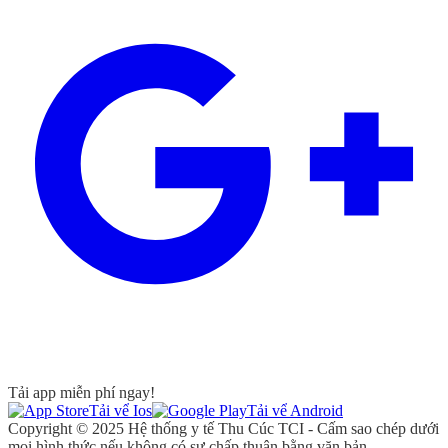
Tải app miễn phí ngay!
Tải vể Ios
Tải vể Android
Copyright © 2025 Hệ thống y tế Thu Cúc TCI - Cấm sao chép dưới
mọi hình thức nếu không có sự chấp thuận bằng văn bản