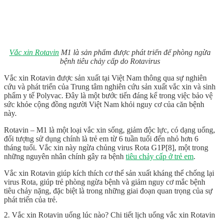
Vắc xin Rotavin
M1 là sản phẩm được phát triển để phòng ngừa
bệnh tiêu chảy cấp do Rotavirus
Vắc xin Rotavin được sản xuất tại Việt Nam thông qua sự nghiên
cứu và phát triển của Trung tâm nghiên cứu sản xuất vắc xin và sinh
phẩm y tế Polyvac. Đây là một bước tiến đáng kể trong việc bảo vệ
sức khỏe cộng đồng người Việt Nam khỏi nguy cơ của căn bệnh
này.
Rotavin – M1 là một loại vắc xin sống, giảm độc lực, có dạng uống,
đối tượng sử dụng chính là trẻ em từ 6 tuần tuổi đến nhỏ hơn 6
tháng tuổi. Vắc xin này ngừa chủng virus Rota G1P[8], một trong
những nguyên nhân chính gây ra bệnh
tiêu chảy cấp ở trẻ em
.
Vắc xin Rotavin giúp kích thích cơ thể sản xuất kháng thể chống lại
virus Rota, giúp trẻ phòng ngừa bệnh và giảm nguy cơ mắc bệnh
tiêu chảy nặng, đặc biệt là trong những giai đoạn quan trọng của sự
phát triển của trẻ.
2. Vắc xin Rotavin uống lúc nào? Chi tiết lịch uống vắc xin Rotavin