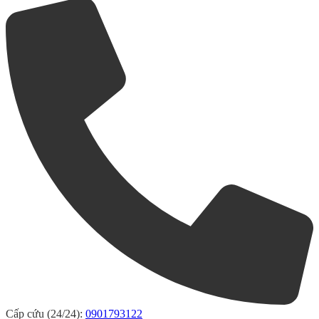
Cấp cứu (24/24):
0901793122