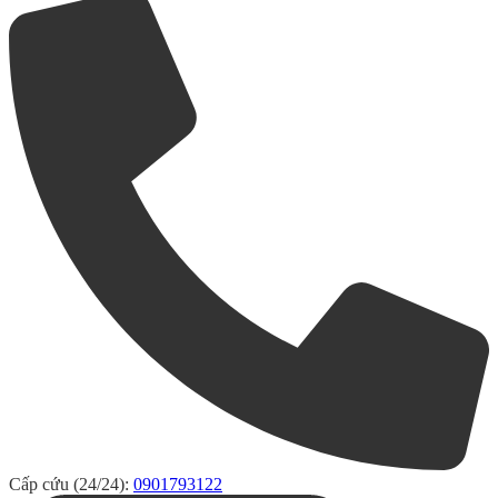
Cấp cứu (24/24):
0901793122