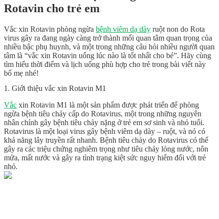
Rotavin cho trẻ em
Vắc xin Rotavin phòng ngừa
bệnh viêm dạ dày
ruột non do Rota
virus gây ra đang ngày càng trở thành mối quan tâm quan trọng của
nhiều bậc phụ huynh, và một trong những câu hỏi nhiều người quan
tâm là “vắc xin Rotavin uống lúc nào là tốt nhất cho bé”. Hãy cùng
tìm hiểu thời điểm và lịch uống phù hợp cho trẻ trong bài viết này
bố mẹ nhé!
1. Giới thiệu vắc xin Rotavin M1
Vắc
xin Rotavin M1 là một sản phẩm được phát triển để phòng
ngừa bệnh tiêu chảy cấp do Rotavirus, một trong những nguyên
nhân chính gây bệnh tiêu chảy nặng ở trẻ em sơ sinh và nhỏ tuổi.
Rotavirus là một loại virus gây bệnh viêm dạ dày – ruột, và nó có
khả năng lây truyền rất nhanh. Bệnh tiêu chảy do Rotavirus có thể
gây ra các triệu chứng nghiêm trọng như tiêu chảy lỏng nước, nôn
mửa, mất nước và gây ra tình trạng kiệt sức nguy hiểm đối với trẻ
nhỏ.