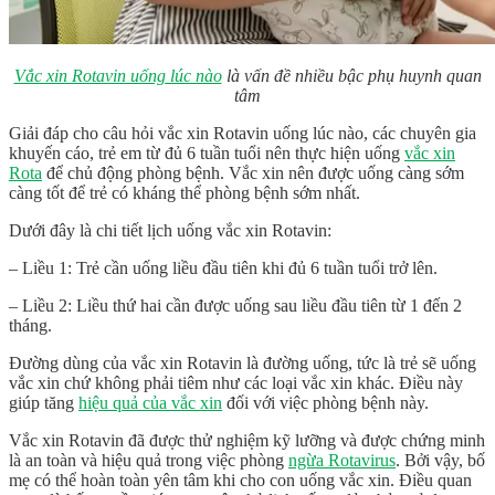
Vắc xin Rotavin uống lúc nào
là vấn đề nhiều bậc phụ huynh quan
tâm
Giải đáp cho câu hỏi vắc xin Rotavin uống lúc nào, các chuyên gia
khuyến cáo, trẻ em từ đủ 6 tuần tuổi nên thực hiện uống
vắc xin
Rota
để chủ động phòng bệnh. Vắc xin nên được uống càng sớm
càng tốt để trẻ có kháng thể phòng bệnh sớm nhất.
Dưới đây là chi tiết lịch uống vắc xin Rotavin:
– Liều 1: Trẻ cần uống liều đầu tiên khi đủ 6 tuần tuổi trở lên.
– Liều 2: Liều thứ hai cần được uống sau liều đầu tiên từ 1 đến 2
tháng.
Đường dùng của vắc xin Rotavin là đường uống, tức là trẻ sẽ uống
vắc xin chứ không phải tiêm như các loại vắc xin khác. Điều này
giúp tăng
hiệu quả của vắc xin
đối với việc phòng bệnh này.
Vắc xin Rotavin đã được thử nghiệm kỹ lưỡng và được chứng minh
là an toàn và hiệu quả trong việc phòng
ngừa Rotavirus
. Bởi vậy, bố
mẹ có thể hoàn toàn yên tâm khi cho con uống vắc xin. Điều quan