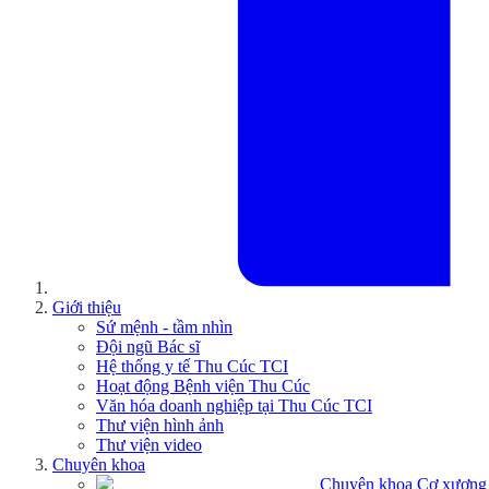
Giới thiệu
Sứ mệnh - tầm nhìn
Đội ngũ Bác sĩ
Hệ thống y tế Thu Cúc TCI
Hoạt động Bệnh viện Thu Cúc
Văn hóa doanh nghiệp tại Thu Cúc TCI
Thư viện hình ảnh
Thư viện video
Chuyên khoa
Chuyên khoa Cơ xương