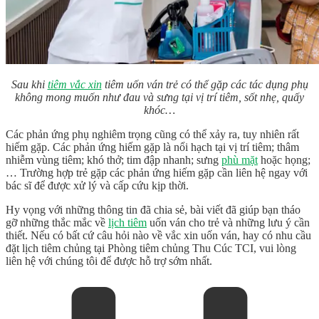
Sau khi
tiêm vắc xin
tiêm uốn ván trẻ có thể gặp các tác dụng phụ
không mong muốn như đau và sưng tại vị trí tiêm, sốt nhẹ, quấy
khóc…
Các phản ứng phụ nghiêm trọng cũng có thể xảy ra, tuy nhiên rất
hiếm gặp. Các phản ứng hiếm gặp là nổi hạch tại vị trí tiêm; thâm
nhiễm vùng tiêm; khó thở; tim đập nhanh; sưng
phù mặt
hoặc họng;
… Trường hợp trẻ gặp các phản ứng hiếm gặp cần liên hệ ngay với
bác sĩ để được xử lý và cấp cứu kịp thời.
Hy vọng với những thông tin đã chia sẻ, bài viết đã giúp bạn tháo
gỡ những thắc mắc về
lịch tiêm
uốn ván cho trẻ và những lưu ý cần
thiết. Nếu có bất cứ câu hỏi nào về vắc xin uốn ván, hay có nhu cầu
đặt lịch tiêm chủng tại Phòng tiêm chủng Thu Cúc TCI, vui lòng
liên hệ với chúng tôi để được hỗ trợ sớm nhất.