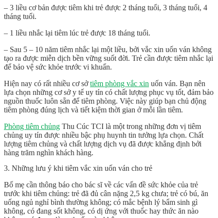
– 3 liều cơ bản được tiêm khi trẻ được 2 tháng tuổi, 3 tháng tuổi, 4
tháng tuổi.
– 1 liều nhắc lại tiêm lúc trẻ được 18 tháng tuổi.
– Sau 5 – 10 năm tiêm nhắc lại một liều, bởi vắc xin uốn ván không
tạo ra được miễn dịch bền vững suốt đời. Trẻ cần được tiêm nhắc lại
để bảo vệ sức khỏe trước vi khuẩn.
Hiện nay có rất nhiều cơ sở
tiêm phòng vắc xin
uốn ván. Bạn nên
lựa chọn những cơ sở y tế uy tín có chất lượng phục vụ tốt, đảm bảo
nguồn thuốc luôn sẵn để tiêm phòng. Việc này giúp bạn chủ động
tiêm phòng đúng lịch và tiết kiệm thời gian ở mỗi lần tiêm.
Phòng tiêm chủng
Thu Cúc TCI là một trong những đơn vị tiêm
chủng uy tín được nhiều bậc phụ huynh tin tưởng lựa chọn. Chất
lượng tiêm chủng và chất lượng dịch vụ đã được khẳng định bởi
hàng trăm nghìn khách hàng.
3. Những lưu ý khi tiêm vắc xin uốn ván cho trẻ
Bố mẹ cần thông báo cho bác sĩ về các vấn đề sức khỏe của trẻ
trước khi tiêm chủng: trẻ đã đủ cân nặng 2,5 kg chưa; trẻ có bú, ăn
uống ngủ nghỉ bình thường không; có mắc bệnh lý bẩm sinh gì
không, có đang sốt không, có dị ứng với thuốc hay thức ăn nào