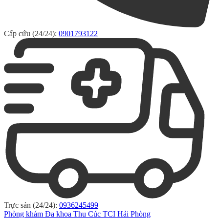
Cấp cứu (24/24):
0901793122
Trực sản (24/24):
0936245499
Phòng khám Đa khoa Thu Cúc TCI Hải Phòng