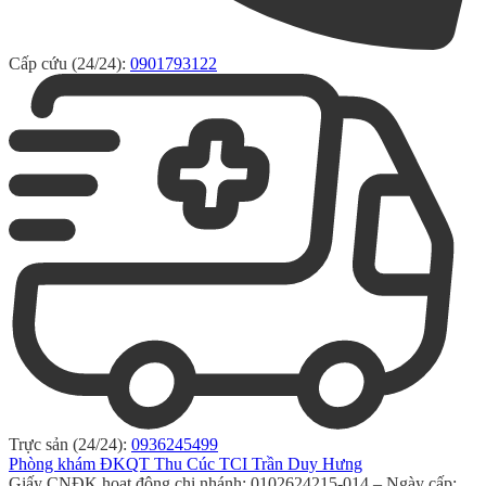
Cấp cứu (24/24):
0901793122
Trực sản (24/24):
0936245499
Phòng khám ĐKQT Thu Cúc TCI Trần Duy Hưng
Giấy CNĐK hoạt động chi nhánh: 0102624215-014 – Ngày cấp: