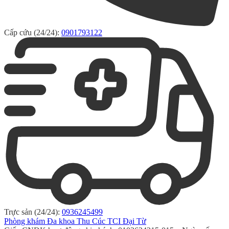
Cấp cứu (24/24):
0901793122
Trực sản (24/24):
0936245499
Phòng khám Đa khoa Thu Cúc TCI Đại Từ