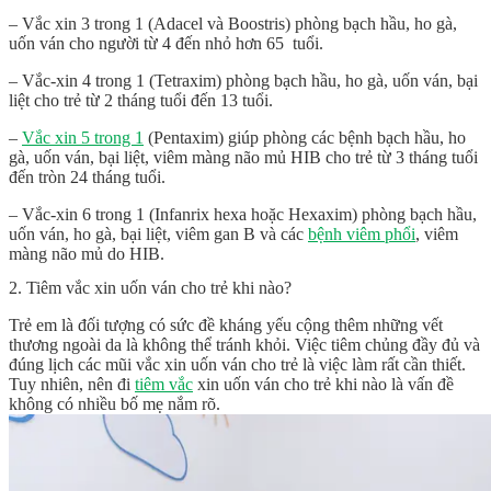
– Vắc xin 3 trong 1 (Adacel và Boostris) phòng bạch hầu, ho gà,
uốn ván cho người từ 4 đến nhỏ hơn 65 tuổi.
– Vắc-xin 4 trong 1 (Tetraxim) phòng bạch hầu, ho gà, uốn ván, bại
liệt cho trẻ từ 2 tháng tuổi đến 13 tuổi.
–
Vắc xin 5 trong 1
(Pentaxim) giúp phòng các bệnh bạch hầu, ho
gà, uốn ván, bại liệt, viêm màng não mủ HIB cho trẻ từ 3 tháng tuổi
đến tròn 24 tháng tuổi.
– Vắc-xin 6 trong 1 (Infanrix hexa hoặc Hexaxim) phòng bạch hầu,
uốn ván, ho gà, bại liệt, viêm gan B và các
bệnh viêm phổi
, viêm
màng não mủ do HIB.
2. Tiêm vắc xin uốn ván cho trẻ khi nào?
Trẻ em là đối tượng có sức đề kháng yếu cộng thêm những vết
thương ngoài da là không thể tránh khỏi. Việc tiêm chủng đầy đủ và
đúng lịch các mũi vắc xin uốn ván cho trẻ là việc làm rất cần thiết.
Tuy nhiên, nên đi
tiêm vắc
xin uốn ván cho trẻ khi nào là vấn đề
không có nhiều bố mẹ nắm rõ.