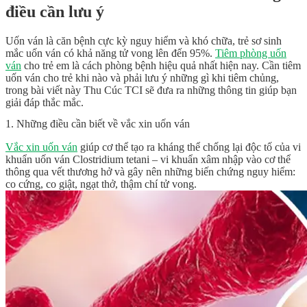
điều cần lưu ý
Uốn ván là căn bệnh cực kỳ nguy hiểm và khó chữa, trẻ sơ sinh
mắc uốn ván có khả năng tử vong lên đến 95%.
Tiêm phòng uốn
ván
cho trẻ em là cách phòng bệnh hiệu quả nhất hiện nay. Cần
tiêm
uốn ván cho trẻ khi nào
và phải lưu ý những gì khi tiêm chủng,
trong bài viết này Thu Cúc TCI sẽ đưa ra những thông tin giúp bạn
giải đáp thắc mắc.
1. Những điều cần biết về vắc xin uốn ván
Vắc xin uốn ván
giúp cơ thể tạo ra kháng thể chống lại độc tố của vi
khuẩn uốn ván Clostridium tetani – vi khuẩn xâm nhập vào cơ thể
thông qua vết thương hở và gây nên những biến chứng nguy hiểm:
co cứng, co giật, ngạt thở, thậm chí tử vong.