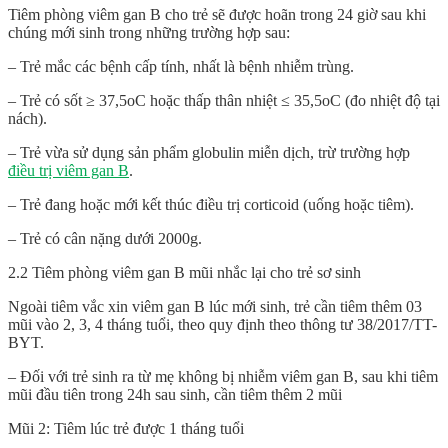
Tiêm phòng viêm gan B cho trẻ sẽ được hoãn trong 24 giờ sau khi
chúng mới sinh trong những trường hợp sau:
– Trẻ mắc các bệnh cấp tính, nhất là bệnh nhiễm trùng.
– Trẻ có sốt ≥ 37,5oC hoặc thấp thân nhiệt ≤ 35,5oC (đo nhiệt độ tại
nách).
– Trẻ vừa sử dụng sản phẩm globulin miễn dịch, trừ trường hợp
điều trị viêm gan B
.
– Trẻ đang hoặc mới kết thúc điều trị corticoid (uống hoặc tiêm).
– Trẻ có cân nặng dưới 2000g.
2.2 Tiêm phòng viêm gan B mũi nhắc lại cho trẻ sơ sinh
Ngoài tiêm vắc xin viêm gan B lúc mới sinh, trẻ cần tiêm thêm 03
mũi vào 2, 3, 4 tháng tuổi, theo quy định theo thông tư 38/2017/TT-
BYT.
– Đối với trẻ sinh ra từ mẹ không bị nhiễm viêm gan B, sau khi tiêm
mũi đầu tiên trong 24h sau sinh, cần tiêm thêm 2 mũi
Mũi 2: Tiêm lúc trẻ được 1 tháng tuổi