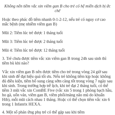
Không nên tiêm vắc xin viêm gan B cho trẻ có hệ miễn dịch bị ức
chế
Hoặc theo phác đồ tiêm nhanh 0-1-2-12, nếu trẻ có nguy cơ cao
mắc bệnh (mẹ nhiễm viêm gan B)
Mũi 2: Tiêm lúc trẻ được 1 tháng tuổi
Mũi 3: Tiêm lúc trẻ được 2 tháng tuổi
Mũi 4: Tiêm lúc trẻ được 12 tháng tuổi
3. Trẻ chưa được tiêm vắc xin viêm gan B trong 24h sau sinh thì
tiêm bù khi nào?
Vắc xin viêm gan B nên được tiêm cho trẻ trong vòng 24 giờ sau
khi sinh để đạt hiệu quả tối ưu. Nếu trẻ không tiêm kịp hoặc không
đủ điều kiện, tiêm bổ sung càng sớm càng tốt trong vòng 7 ngày sau
khi sinh. Trong trường hợp trễ lịch, khi trẻ đạt 2 tháng tuổi, có thể
tiêm 3 mũi vắc xin ComBE Five (vắc xin 5 trong 1 phòng bạch hầu,
ho gà, uốn ván, viêm gan B, viêm phổi/màng não mủ do khuẩn
Hib), mỗi mũi cách nhau 1 tháng. Hoặc có thể chọn tiêm vắc xin 6
trong 1 Infanrix HEXA.
4. Một số phản ứng phụ trẻ có thể gặp sau khi tiêm