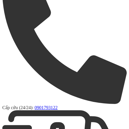
Cấp cứu (24/24):
0901793122