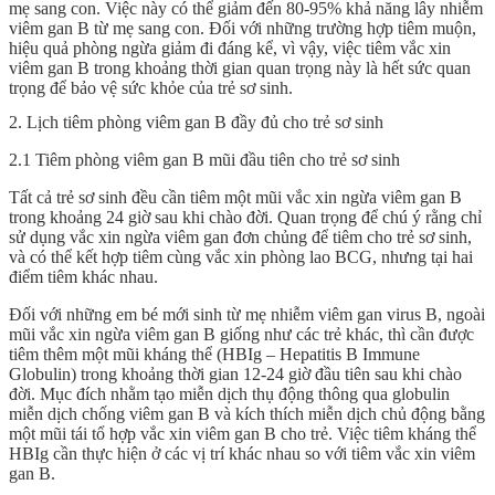
mẹ sang con. Việc này có thể giảm đến 80-95% khả năng lây nhiễm
viêm gan B từ mẹ sang con. Đối với những trường hợp tiêm muộn,
hiệu quả phòng ngừa giảm đi đáng kể, vì vậy, việc tiêm vắc xin
viêm gan B trong khoảng thời gian quan trọng này là hết sức quan
trọng để bảo vệ sức khỏe của trẻ sơ sinh.
2. Lịch tiêm phòng viêm gan B đầy đủ cho trẻ sơ sinh
2.1 Tiêm phòng viêm gan B mũi đầu tiên cho trẻ sơ sinh
Tất cả trẻ sơ sinh đều cần tiêm một mũi vắc xin ngừa viêm gan B
trong khoảng 24 giờ sau khi chào đời. Quan trọng để chú ý rằng chỉ
sử dụng vắc xin ngừa viêm gan đơn chủng để tiêm cho trẻ sơ sinh,
và có thể kết hợp tiêm cùng vắc xin phòng lao BCG, nhưng tại hai
điểm tiêm khác nhau.
Đối với những em bé mới sinh từ mẹ nhiễm viêm gan virus B, ngoài
mũi vắc xin ngừa viêm gan B giống như các trẻ khác, thì cần được
tiêm thêm một mũi kháng thể (HBIg – Hepatitis B Immune
Globulin) trong khoảng thời gian 12-24 giờ đầu tiên sau khi chào
đời. Mục đích nhằm tạo miễn dịch thụ động thông qua globulin
miễn dịch chống viêm gan B và kích thích miễn dịch chủ động bằng
một mũi tái tổ hợp vắc xin viêm gan B cho trẻ. Việc tiêm kháng thể
HBIg cần thực hiện ở các vị trí khác nhau so với tiêm vắc xin viêm
gan B.