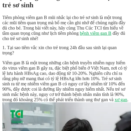
trẻ sơ sinh
Tiêm phòng viêm gan B mũi nhắc lại cho trẻ sơ sinh là một trong
các mũi tiêm quan trọng mà bố mẹ cần ghi nhớ để chủng ngừa đầy
đủ cho bé. Trong bài viết này, hãy cùng Thu Cúc TCI tìm hiểu về
tầm quan trọng cũng như lịch tiêm phòng
bệnh viêm gan B
đầy đủ
cho trẻ sơ sinh nhé!
1. Tại sao tiêm vắc xin cho trẻ trong 24h đầu sau sinh lại quan
trọng?
Viêm gan B là một trong những căn bệnh truyền nhiễm nguy hiểm
do virus viêm gan B gây ra, đặc biệt phổ biến ở Việt Nam, nơi có tỷ
lệ lưu hành HBsAg cao, dao động từ 10-20%. Nghiên cứu chỉ ra
rằng phụ nữ mang thai có tỷ lệ HBsAg lớn hơn 10%. Trẻ sơ sinh
sinh ra từ mẹ nhiễm viêm gan B có nguy cơ lây nhiễm từ 10% đến
90%, đây được coi là đường lây nhiễm nguy hiểm nhất. Nếu trẻ sơ
sinh mắc bệnh này, nguy cơ trở thành bệnh nhân mãn tính là 90%,
trong đó khoảng 25% có thể phát triển thành ung thư gan và
xơ gan
.