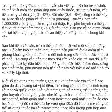
Trong 24 – 48 giờ sau khi tiêm vắc xin viên gan B cho trẻ sơ sinh,
có thể xuất hiện các phản ứng như quấy khóc, đau tại vết tiêm, vết
tiêm sưng và đỏ (tỷ lệ 3 – 9%). Sốt nhẹ (0,4 – 8%) cũng có thể xảy
ra. Mặc dù sốc phản vệ rất hi hữu (khoảng 1 trường hợp trên
1.000.000 ca), tỷ lệ phản ứng là rất thấp. Bậc phụ huynh có thể yên
tâm vì trẻ được tiêm trong 24 giờ đầu, thời gian mẹ và bé được chăm
sóc tại bệnh viện, giúp bác sĩ can thiệp và xử lý nhanh chóng khi
cần.
Sau khi tiêm vắc xin, trẻ có thể phải đối mặt với một số phản ứng
nhẹ. Để đảm bảo an toàn, phụ huynh nên giữ trẻ ở địa điểm tiêm
phòng khoảng 30 phút để theo dõi tình trạng sức khỏe trước khi trở
về nhà. Họ cũng cần tiếp tục theo dõi sức khỏe của trẻ sau đó. Nếu
phát hiện bất kỳ dấu hiệu bất thường nào, đặc biệt là đau đớn, sưng
hoặc nổi mẩn, phụ huynh nên liên hệ ngay với bác sĩ để nhận hỗ trợ
và xử lý kịp thời.
Một số tác dụng phụ thường gặp sau khi tiêm vắc xin có thể bao
gồm đỏ da và sưng tại vị trí tiêm. Trẻ cũng có thể trải qua tình trạng
sốt nhẹ và quấy khóc. Đối với những trẻ có những triệu chứng này,
phụ huynh có thể giúp giảm nhẹ bằng cách cho bé bú thêm sữa, làm
mát cơ thể, tránh quấn nhiều chăn hoặc mặc quá nhiều quần áo cho
bé. Nếu nhiệt độ cơ thể của bé vượt quá 38,5 độ C, cha mẹ cũng có
thể sử dụng thuốc hạ sốt paracetamol theo liều lượng phù hợp dựa