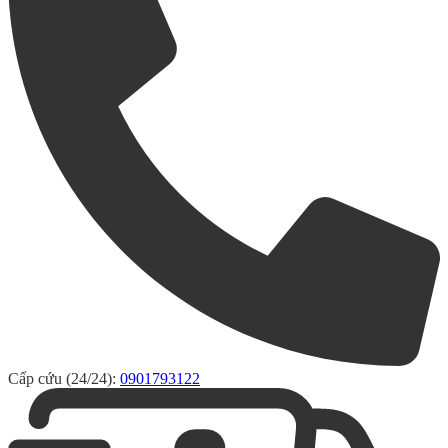
Cấp cứu (24/24):
0901793122