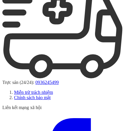
Trực sản (24/24):
0936245499
Miễn trừ trách nhiệm
Chính sách bảo mật
Liên kết mạng xã hội