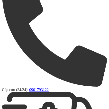
Cấp cứu (24/24):
0901793122