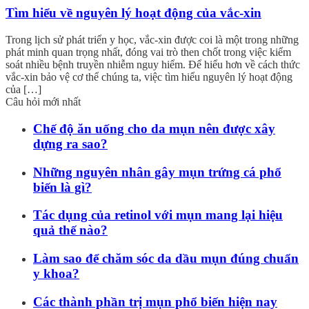
Tìm hiểu về nguyên lý hoạt động của vắc-xin
Trong lịch sử phát triển y học, vắc-xin được coi là một trong những
phát minh quan trọng nhất, đóng vai trò then chốt trong việc kiểm
soát nhiều bệnh truyền nhiễm nguy hiểm. Để hiểu hơn về cách thức
vắc-xin bảo vệ cơ thể chúng ta, việc tìm hiểu nguyên lý hoạt động
của […]
Câu hỏi mới nhất
Chế độ ăn uống cho da mụn nên được xây
dựng ra sao?
Những nguyên nhân gây mụn trứng cá phổ
biến là gì?
Tác dụng của retinol với mụn mang lại hiệu
quả thế nào?
Làm sao để chăm sóc da dầu mụn đúng chuẩn
y khoa?
Các thành phần trị mụn phổ biến hiện nay