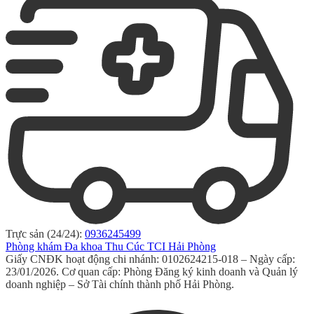
Trực sản (24/24):
0936245499
Phòng khám Đa khoa Thu Cúc TCI Hải Phòng
Giấy CNĐK hoạt động chi nhánh: 0102624215-018 – Ngày cấp:
23/01/2026. Cơ quan cấp: Phòng Đăng ký kinh doanh và Quản lý
doanh nghiệp – Sở Tài chính thành phố Hải Phòng.