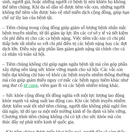
sinh, người già, hoặc những người có bệnh lý nền khiến họ không
thể tiêm chủng. Khi đa số dân số được tiêm vắc-xin, những người
không thể tiêm vẫn được bảo vệ nhờ miễn dịch cộng đồng, giúp hạn
chế sự lây lan của bệnh tật.
– Tiêm chủng trong cộng đồng giúp giảm số lượng bệnh nhân mắc
bệnh truyền nhiễm, từ đó giảm áp lực lên các cơ sở y tế và tiết kiệm
chi phí điều trị cho các ca bệnh nặng. Việc tiêm vắc-xin có chi phí
thấp hơn rất nhiều so với chi phí điều trị các bệnh nặng hay các đợt
dịch lớn. Điều này góp phần làm giảm gánh nặng tài chính cho cả
cá nhân và toàn xã hội.
– Tiêm chủng không chỉ giúp ngăn ngừa bệnh tật mà còn góp phần
xây dựng nền tảng sức khỏe vững mạnh cho xã hội. Các vắc-xin
hiện đại không chỉ bảo vệ khỏi các bệnh truyền nhiễm thông thường
mà còn giúp giảm thiểu nguy cơ mắc các bệnh nguy hiểm khác như
ung thư cổ
tử cung
, viêm gan B và các bệnh nhiễm trùng khác.
– Sức khỏe cộng đồng tốt đồng nghĩa với một lực lượng lao động
khỏe mạnh và năng suất lao động cao. Khi các bệnh truyền nhiễm
được kiểm soát tốt nhờ tiêm chủng, người dân không phải nghỉ ốm
dài ngày, từ đó tạo ra một môi trường kinh tế ổn định và bền vững.
Chương trình tiêm chủng không chỉ có lợi cho sức khỏe mà còn
thúc đẩy sự phát triển kinh tế quốc gia.
– Khi tiêm chủng được triển khai hiệu quả, người dân sẽ cảm thấy