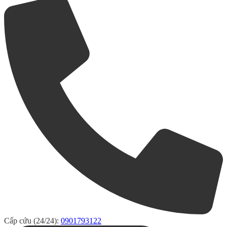
Cấp cứu (24/24):
0901793122