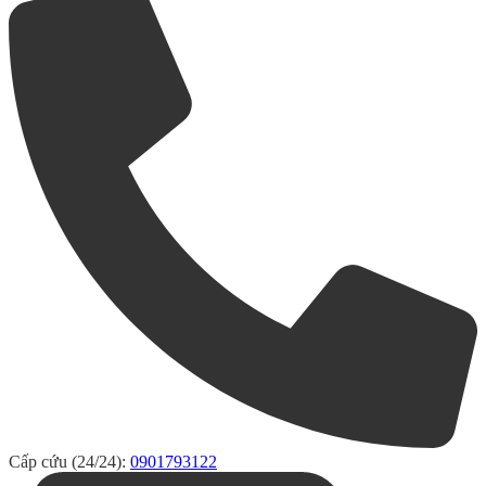
Cấp cứu (24/24):
0901793122