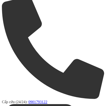
Cấp cứu (24/24):
0901793122