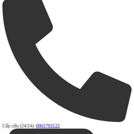
Cấp cứu (24/24):
0901793122