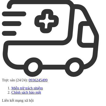
Trực sản (24/24):
0936245499
Miễn trừ trách nhiệm
Chính sách bảo mật
Liên kết mạng xã hội