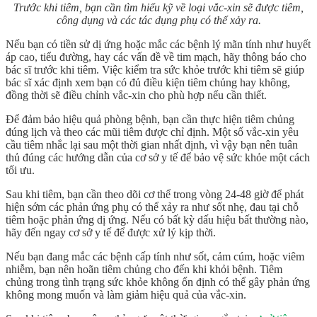
Trước khi tiêm, bạn cần tìm hiểu kỹ về loại vắc-xin sẽ được tiêm,
công dụng và các tác dụng phụ có thể xảy ra.
Nếu bạn có tiền sử dị ứng hoặc mắc các bệnh lý mãn tính như huyết
áp cao, tiểu đường, hay các vấn đề về tim mạch, hãy thông báo cho
bác sĩ trước khi tiêm. Việc kiểm tra sức khỏe trước khi tiêm sẽ giúp
bác sĩ xác định xem bạn có đủ điều kiện tiêm chủng hay không,
đồng thời sẽ điều chỉnh vắc-xin cho phù hợp nếu cần thiết.
Để đảm bảo hiệu quả phòng bệnh, bạn cần thực hiện tiêm chủng
đúng lịch và theo các mũi tiêm được chỉ định. Một số vắc-xin yêu
cầu tiêm nhắc lại sau một thời gian nhất định, vì vậy bạn nên tuân
thủ đúng các hướng dẫn của cơ sở y tế để bảo vệ sức khỏe một cách
tối ưu.
Sau khi tiêm, bạn cần theo dõi cơ thể trong vòng 24-48 giờ để phát
hiện sớm các phản ứng phụ có thể xảy ra như sốt nhẹ, đau tại chỗ
tiêm hoặc phản ứng dị ứng. Nếu có bất kỳ dấu hiệu bất thường nào,
hãy đến ngay cơ sở y tế để được xử lý kịp thời.
Nếu bạn đang mắc các bệnh cấp tính như sốt, cảm cúm, hoặc viêm
nhiễm, bạn nên hoãn tiêm chủng cho đến khi khỏi bệnh. Tiêm
chủng trong tình trạng sức khỏe không ổn định có thể gây phản ứng
không mong muốn và làm giảm hiệu quả của vắc-xin.