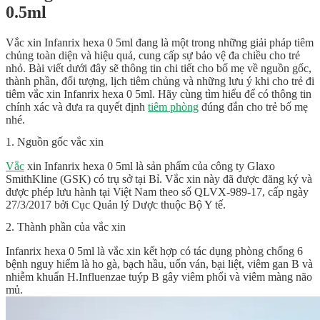
0.5ml
Vắc xin Infanrix hexa 0 5ml đang là một trong những giải pháp tiêm
chủng toàn diện và hiệu quả, cung cấp sự bảo vệ đa chiều cho trẻ
nhỏ. Bài viết dưới đây sẽ thông tin chi tiết cho bố mẹ về nguồn gốc,
thành phần, đối tượng, lịch tiêm chủng và những lưu ý khi cho trẻ đi
tiêm vắc xin Infanrix hexa 0 5ml. Hãy cùng tìm hiểu để có thông tin
chính xác và đưa ra quyết định
tiêm phòng
đúng đắn cho trẻ bố mẹ
nhé.
1. Nguồn gốc vắc xin
Vắc
xin
Infanrix hexa 0 5ml
là sản phẩm của công ty Glaxo
SmithKline (GSK) có trụ sở tại Bỉ. Vắc xin này đã được đăng ký và
được phép lưu hành tại Việt Nam theo số QLVX-989-17, cấp ngày
27/3/2017 bởi Cục Quản lý Dược thuộc Bộ Y tế.
2. Thành phần của vắc xin
Infanrix hexa 0 5ml
là vắc xin kết hợp có tác dụng phòng chống 6
bệnh nguy hiểm là ho gà, bạch hầu, uốn ván, bại liệt, viêm gan B và
nhiễm khuẩn H.Influenzae tuýp B gây viêm phổi và viêm màng não
mủ.