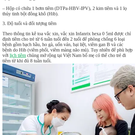
– Hộp có chứa 1 bơm tiêm (DTPa-HBV-IPV), 2 kim tiêm và 1 lọ
thủy tinh bột đông khô (Hib).
3. Độ tuổi và đối tượng tiêm
Theo thông tin kê toa vắc xin, vắc xin
Infanrix hexa 0 5ml
được chỉ
định tiêm cho trẻ từ 6 tuần tuổi đến 2 tuổi để phòng chống 6 loại
bệnh gồm bạch hầu, ho gà, uốn ván, bại liệt, viêm gan B và các
bệnh do Hib (viêm phổi, viêm màng não mủ). Tuy nhiên để phù hợp
với
lịch tiêm
chủng mở rộng tại Việt Nam bố mẹ có thể cho trẻ đi
tiêm từ khi đủ 8 tuần tuổi.