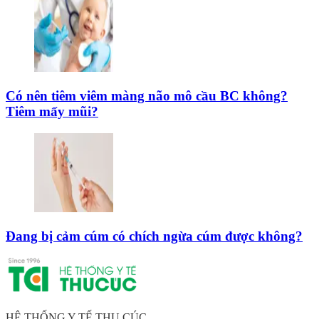
Có nên tiêm viêm màng não mô cầu BC không?
Tiêm mấy mũi?
Đang bị cảm cúm có chích ngừa cúm được không?
HỆ THỐNG Y TẾ THU CÚC