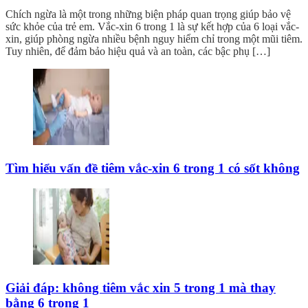
Chích ngừa là một trong những biện pháp quan trọng giúp bảo vệ
sức khỏe của trẻ em. Vắc-xin 6 trong 1 là sự kết hợp của 6 loại vắc-
xin, giúp phòng ngừa nhiều bệnh nguy hiểm chỉ trong một mũi tiêm.
Tuy nhiên, để đảm bảo hiệu quả và an toàn, các bậc phụ […]
Tìm hiểu vấn đề tiêm vắc-xin 6 trong 1 có sốt không
Giải đáp: không tiêm vắc xin 5 trong 1 mà thay
bằng 6 trong 1