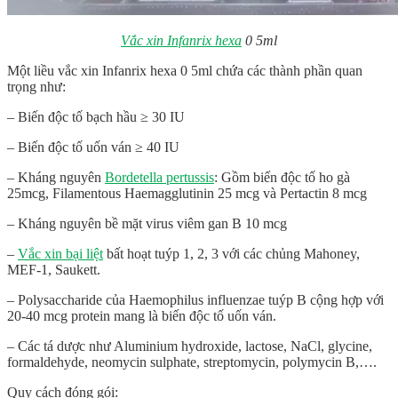
Vắc xin Infanrix hexa
0 5ml
Một liều vắc xin
Infanrix hexa 0 5ml
chứa các thành phần quan
trọng như:
– Biến độc tố bạch hầu ≥ 30 IU
– Biến độc tố uốn ván ≥ 40 IU
– Kháng nguyên
Bordetella pertussis
: Gồm biến độc tố ho gà
25mcg, Filamentous Haemagglutinin 25 mcg và Pertactin 8 mcg
– Kháng nguyên bề mặt virus viêm gan B 10 mcg
–
Vắc xin bại liệt
bất hoạt tuýp 1, 2, 3 với các chủng Mahoney,
MEF-1, Saukett.
– Polysaccharide của Haemophilus influenzae tuýp B cộng hợp với
20-40 mcg protein mang là biến độc tố uốn ván.
– Các tá dược như Aluminium hydroxide, lactose, NaCl, glycine,
formaldehyde, neomycin sulphate, streptomycin, polymycin B,….
Quy cách đóng gói: