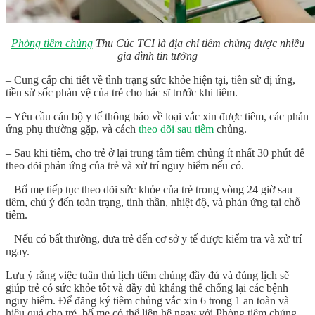
Phòng tiêm chủng
Thu Cúc TCI là địa chỉ tiêm chủng được nhiều
gia đình tin tưởng
– Cung cấp chi tiết về tình trạng sức khỏe hiện tại, tiền sử dị ứng,
tiền sử sốc phản vệ của trẻ cho bác sĩ trước khi tiêm.
– Yêu cầu cán bộ y tế thông báo về loại vắc xin được tiêm, các phản
ứng phụ thường gặp, và cách
theo dõi sau tiêm
chủng.
– Sau khi tiêm, cho trẻ ở lại trung tâm tiêm chủng ít nhất 30 phút để
theo dõi phản ứng của trẻ và xử trí nguy hiểm nếu có.
– Bố mẹ tiếp tục theo dõi sức khỏe của trẻ trong vòng 24 giờ sau
tiêm, chú ý đến toàn trạng, tinh thần, nhiệt độ, và phản ứng tại chỗ
tiêm.
– Nếu có bất thường, đưa trẻ đến cơ sở y tế được kiểm tra và xử trí
ngay.
Lưu ý rằng việc tuân thủ lịch tiêm chủng đầy đủ và đúng lịch sẽ
giúp trẻ có sức khỏe tốt và đầy đủ kháng thể chống lại các bệnh
nguy hiểm. Để đăng ký tiêm chủng vắc xin 6 trong 1 an toàn và
hiệu quả cho trẻ, bố mẹ có thể liên hệ ngay với Phòng tiêm chủng