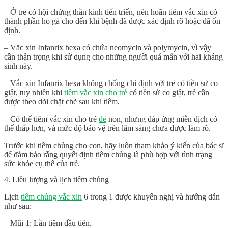
– Ở trẻ có hội chứng thần kinh tiến triển, nên hoãn tiêm vắc xin có
thành phần ho gà cho đến khi bệnh đã được xác định rõ hoặc đã ổn
định.
– Vắc xin Infanrix hexa có chứa neomycin và polymycin, vì vậy
cần thận trọng khi sử dụng cho những người quá mẫn với hai kháng
sinh này.
– Vắc xin Infanrix hexa không chống chỉ định với trẻ có tiền sử co
giật, tuy nhiên khi
tiêm vắc xin cho trẻ
có tiền sử co giật, trẻ cần
được theo dõi chặt chẽ sau khi tiêm.
– Có thể tiêm vắc xin cho trẻ
đẻ
non, nhưng đáp ứng miễn dịch có
thể thấp hơn, và mức độ bảo vệ trên lâm sàng chưa được làm rõ.
Trước khi tiêm chủng cho con, hãy luôn tham khảo ý kiến của bác sĩ
để đảm bảo rằng quyết định tiêm chủng là phù hợp với tình trạng
sức khỏe cụ thể của trẻ.
4. Liều lượng và lịch tiêm chủng
Lịch
tiêm chủng vắc xin
6 trong 1 được khuyến nghị và hướng dẫn
như sau:
– Mũi 1: Lần tiêm đầu tiên.