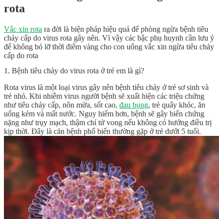
rota
Vắc xin rota
ra đời là biện pháp hiệu quả để phòng ngừa bệnh tiêu
chảy cấp do virus rota gây nên. Vì vậy các bậc phụ huynh cần lưu ý
để không bỏ lỡ thời điểm vàng cho con uống vắc xin ngừa tiêu chảy
cấp do rota
1. Bệnh tiêu chảy do virus rota ở trẻ em là gì?
Rota virus là một loại virus gây nên bệnh tiêu chảy ở trẻ sơ sinh và
trẻ nhỏ. Khi nhiễm virus người bệnh sẽ xuất hiện các triệu chứng
như tiêu chảy cấp, nôn mửa, sốt cao,
đau bụng
, trẻ quấy khóc, ăn
uống kém và mất nước. Nguy hiểm hơn, bệnh sẽ gây biến chứng
nặng như trụy mạch, thậm chí tử vong nếu không có hướng điều trị
kịp thời. Đây là căn bệnh phổ biến thường gặp ở trẻ dưới 5 tuổi.