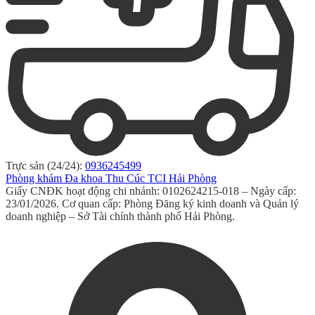
Trực sản (24/24):
0936245499
Phòng khám Đa khoa Thu Cúc TCI Hải Phòng
Giấy CNĐK hoạt động chi nhánh: 0102624215-018 – Ngày cấp:
23/01/2026. Cơ quan cấp: Phòng Đăng ký kinh doanh và Quản lý
doanh nghiệp – Sở Tài chính thành phố Hải Phòng.