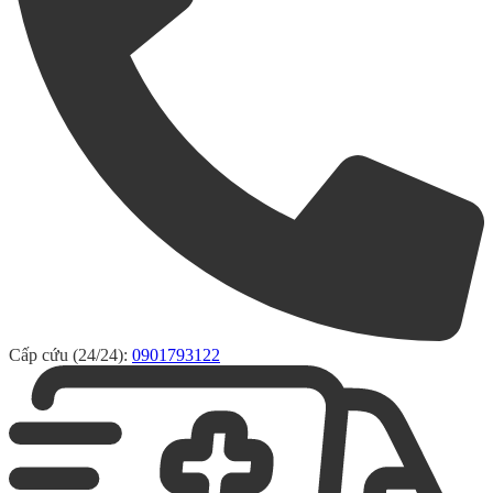
Cấp cứu (24/24):
0901793122