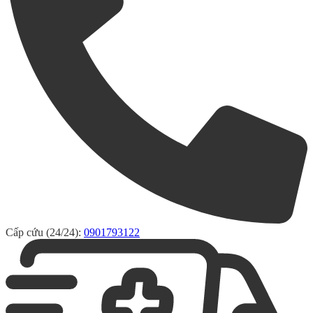
Cấp cứu (24/24):
0901793122