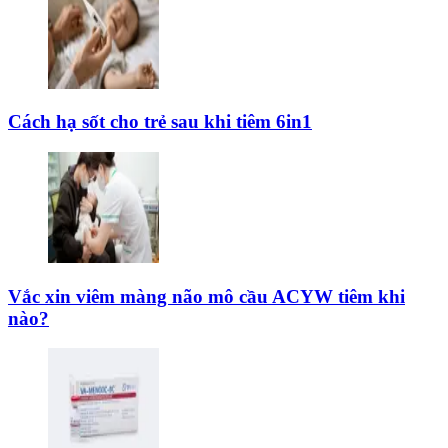
Cách hạ sốt cho trẻ sau khi tiêm 6in1
Vắc xin viêm màng não mô cầu ACYW tiêm khi
nào?