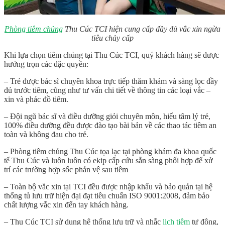
Phòng tiêm chủng
Thu Cúc TCI hiện cung cấp đầy đủ vắc xin ngừa
tiêu chảy cấp
Khi lựa chọn tiêm chủng tại Thu Cúc TCI, quý khách hàng sẽ được
hưởng trọn các đặc quyền:
– Trẻ được bác sĩ chuyên khoa trực tiếp thăm khám và sàng lọc đầy
đủ trước tiêm, cũng như tư vấn chi tiết về thông tin các loại vắc –
xin và phác đồ tiêm.
– Đội ngũ bác sĩ và điều dưỡng giỏi chuyên môn, hiểu tâm lý trẻ,
100% điều dưỡng đều được đào tạo bài bản về các thao tác tiêm an
toàn và không đau cho trẻ.
– Phòng tiêm chủng Thu Cúc tọa lạc tại phòng khám đa khoa quốc
tế Thu Cúc và luôn luôn có ekip cấp cứu sẵn sàng phối hợp để xử
trí các trường hợp sốc phản vệ sau tiêm
– Toàn bộ vắc xin tại TCI đều được nhập khẩu và bảo quản tại hệ
thống tủ lưu trữ hiện đại đạt tiêu chuẩn ISO 9001:2008, đảm bảo
chất lượng vắc xin đến tay khách hàng.
– Thu Cúc TCI sử dụng hệ thống lưu trữ và nhắc
lịch tiêm
tự động,