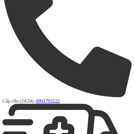
Cấp cứu (24/24):
0901793122