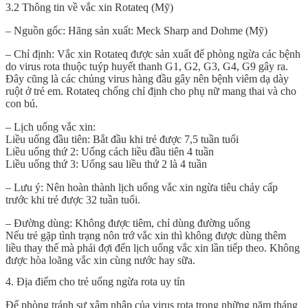
3.2 Thông tin về vắc xin Rotateq (Mỹ)
– Nguồn gốc: Hãng sản xuất: Meck Sharp and Dohme (Mỹ)
– Chỉ định: Vắc xin Rotateq được sản xuất để phòng ngừa các bệnh
do virus rota thuộc tuýp huyết thanh G1, G2, G3, G4, G9 gây ra.
Đây cũng là các chủng virus hàng đầu gây nên bệnh viêm dạ dày
ruột ở trẻ em. Rotateq chống chỉ định cho phụ nữ mang thai và cho
con bú.
– Lịch uống vắc xin:
Liều uống đầu tiên: Bắt đầu khi trẻ được 7,5 tuần tuổi
Liều uống thứ 2: Uống cách liều đầu tiên 4 tuần
Liều uống thứ 3: Uống sau liều thứ 2 là 4 tuần
– Lưu ý: Nên hoàn thành lịch uống vắc xin ngừa tiêu chảy cấp
trước khi trẻ được 32 tuần tuổi.
– Đường dùng: Không được tiêm, chỉ dùng đường uống
Nếu trẻ gặp tình trạng nôn trớ vắc xin thì không được dùng thêm
liều thay thế mà phải đợi đến lịch uống vắc xin lần tiếp theo. Không
được hòa loãng vắc xin cùng nước hay sữa.
4. Địa điểm cho trẻ uống ngừa rota uy tín
Để phòng tránh sự xâm nhập của virus rota trong những năm tháng