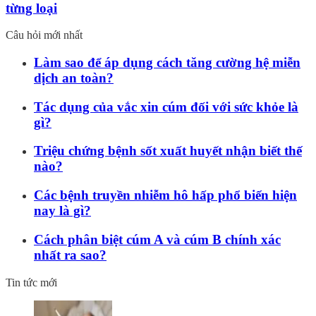
từng loại
Câu hỏi mới nhất
Làm sao để áp dụng cách tăng cường hệ miễn
dịch an toàn?
Tác dụng của vắc xin cúm đối với sức khỏe là
gì?
Triệu chứng bệnh sốt xuất huyết nhận biết thế
nào?
Các bệnh truyền nhiễm hô hấp phổ biến hiện
nay là gì?
Cách phân biệt cúm A và cúm B chính xác
nhất ra sao?
Tin tức mới