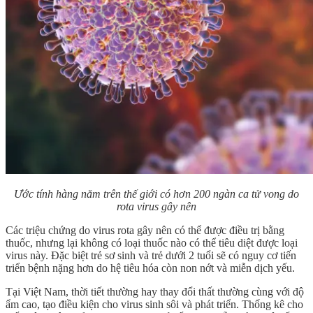
Ước tính hàng năm trên thế giới có hơn 200 ngàn ca tử vong do
rota virus gây nên
Các triệu chứng do virus rota gây nên có thể được điều trị bằng
thuốc, nhưng lại không có loại thuốc nào có thể tiêu diệt được loại
virus này. Đặc biệt trẻ sơ sinh và trẻ dưới 2 tuổi sẽ có nguy cơ tiến
triển bệnh nặng hơn do hệ tiêu hóa còn non nớt và miễn dịch yếu.
Tại Việt Nam, thời tiết thường hay thay đổi thất thường cùng với độ
ẩm cao, tạo điều kiện cho virus sinh sôi và phát triển. Thống kê cho