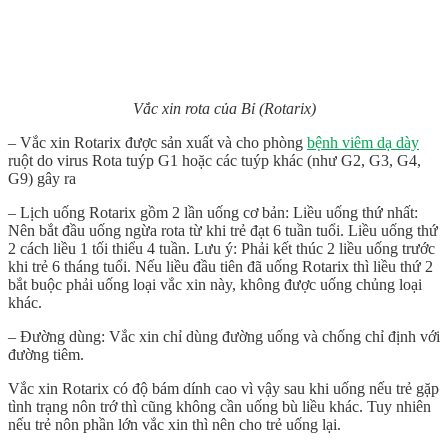
Vắc xin rota của Bỉ (Rotarix)
– Vắc xin Rotarix được sản xuất và cho phòng
bệnh viêm dạ dày
ruột do virus Rota tuýp G1 hoặc các tuýp khác (như G2, G3, G4,
G9) gây ra
– Lịch uống Rotarix gồm 2 lần uống cơ bản: Liều uống thứ nhất:
Nên bắt đầu uống ngừa rota từ khi trẻ đạt 6 tuần tuổi. Liều uống thứ
2 cách liều 1 tối thiểu 4 tuần. Lưu ý: Phải kết thúc 2 liều uống trước
khi trẻ 6 tháng tuổi. Nếu liều đầu tiên đã uống Rotarix thì liều thứ 2
bắt buộc phải uống loại vắc xin này, không được uống chủng loại
khác.
– Đường dùng: Vắc xin chỉ dùng đường uống và chống chỉ định với
đường tiêm.
Vắc xin Rotarix có độ bám dính cao vì vậy sau khi uống nếu trẻ gặp
tình trạng nôn trớ thì cũng không cần uống bù liều khác. Tuy nhiên
nếu trẻ nôn phần lớn vắc xin thì nên cho trẻ uống lại.