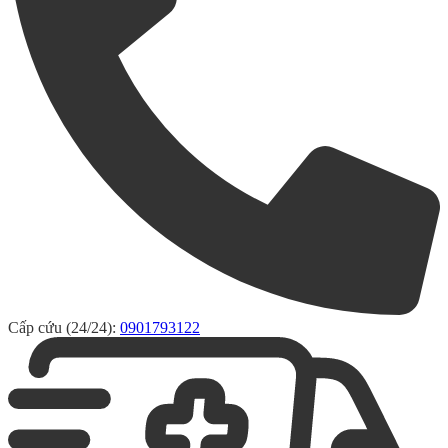
Cấp cứu (24/24):
0901793122