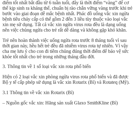
điểm tốt nhất bắt đầu từ 6 tuần tuổi, đây là thời điểm “vàng” để cơ
thể kịp sinh ra kháng thể, chuẩn bị rào chắn vững vàng trước khi trẻ
bước vào giai đoạn dễ mắc bệnh nhất. Phác đồ uống vắc xin ngừa
bệnh tiêu chảy cấp có thể gồm 2 đến 3 liều tùy thuộc vào loại vắc
xin mẹ sử dụng. Tất cả vắc xin ngừa virus rota đều là dạng uống
nên việc chủng ngừa cho trẻ rất dễ dàng và không gặp khó khăn.
Trẻ nên hoàn thành việc uống ngừa rota trước 8 tháng tuổi vì sau
thời gian này, hều hết trẻ đều đã nhiễm virus rota tự nhiên. Vì vậy
cha mẹ lưu ý cho con đi tiêm chủng đúng thời điểm để bảo vệ sức
khỏe tốt nhất cho trẻ trong những tháng đầu đời.
3. Thông tin về 1 số loại vắc xin rota phổ biến
Hiện có 2 loại vắc xin phòng ngừa virus rota phổ biến và đã được
Bộ y tế cấp phép sử dụng là vắc xin Rotarix (Bỉ) và Rotateq (Mỹ).
3.1 Thông tin về vắc xin Rotarix (Bỉ)
– Nguồn gốc vắc xin: Hãng sản xuất Glaxo SmithKline (Bỉ)