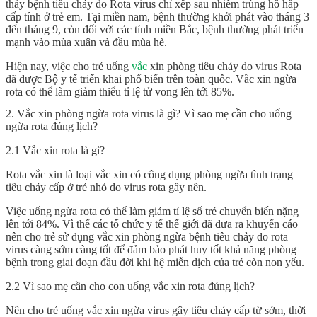
thấy bệnh tiêu chảy do Rota virus chỉ xếp sau nhiễm trùng hô hấp
cấp tính ở trẻ em. Tại miền nam, bệnh thường khởi phát vào tháng 3
đến tháng 9, còn đối với các tỉnh miền Bắc, bệnh thường phát triển
mạnh vào mùa xuân và đầu mùa hè.
Hiện nay, việc cho trẻ uống
vắc
xin phòng tiêu chảy do virus Rota
đã được Bộ y tế triển khai phổ biến trên toàn quốc. Vắc xin ngừa
rota có thể làm giảm thiểu tỉ lệ tử vong lên tới 85%.
2. Vắc xin phòng ngừa rota virus là gì? Vì sao mẹ cần cho uống
ngừa rota đúng lịch?
2.1 Vắc xin rota là gì?
Rota vắc xin là loại vắc xin có công dụng phòng ngừa tình trạng
tiêu chảy cấp ở trẻ nhỏ do virus rota gây nên.
Việc uống ngừa rota có thể làm giảm tỉ lệ số trẻ chuyển biến nặng
lên tới 84%. Vì thế các tổ chức y tế thế giới đã đưa ra khuyến cáo
nên cho trẻ sử dụng vắc xin phòng ngừa bệnh tiêu chảy do rota
virus càng sớm càng tốt để đảm bảo phát huy tốt khả năng phòng
bệnh trong giai đoạn đầu đời khi hệ miễn dịch của trẻ còn non yếu.
2.2 Vì sao mẹ cần cho con uống vắc xin rota đúng lịch?
Nên cho trẻ uống vắc xin ngừa virus gây tiêu chảy cấp từ sớm, thời