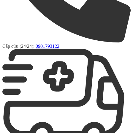
Cấp cứu (24/24):
0901793122