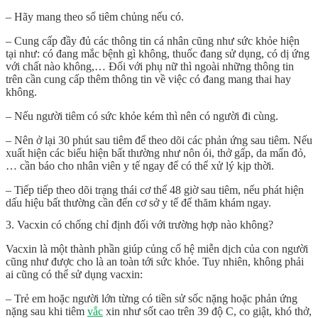
– Hãy mang theo sổ tiêm chủng nếu có.
– Cung cấp đầy đủ các thông tin cá nhân cũng như sức khỏe hiện
tại như: có đang mắc bệnh gì không, thuốc đang sử dụng, có dị ứng
với chất nào không,… Đối với phụ nữ thì ngoài những thông tin
trên cần cung cấp thêm thông tin về việc có đang mang thai hay
không.
– Nếu người tiêm có sức khỏe kém thì nên có người đi cùng.
– Nên ở lại 30 phút sau tiêm để theo dõi các phản ứng sau tiêm. Nếu
xuất hiện các biểu hiện bất thường như nôn ói, thở gấp, da mẩn đỏ,
… cần báo cho nhân viên y tế ngay để có thể xử lý kịp thời.
– Tiếp tiếp theo dõi trạng thái cơ thể 48 giờ sau tiêm, nếu phát hiện
dấu hiệu bất thường cần đến cơ sở y tế để thăm khám ngay.
3. Vacxin có chống chỉ định đối với trường hợp nào không?
Vacxin là một thành phần giúp củng cố hệ miễn dịch của con người
cũng như được cho là an toàn tới sức khỏe. Tuy nhiên, không phải
ai cũng có thể sử dụng vacxin:
– Trẻ em hoặc người lớn từng có tiền sử sốc nặng hoặc phản ứng
nặng sau khi tiêm
vắc
xin như sốt cao trên 39 độ C, co giật, khó thở,