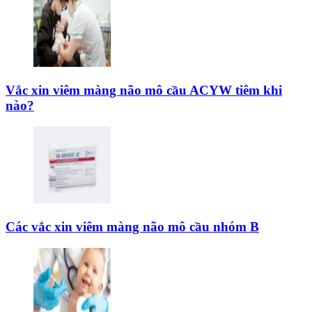
Vắc xin viêm màng não mô cầu ACYW tiêm khi
nào?
Các vắc xin viêm màng não mô cầu nhóm B