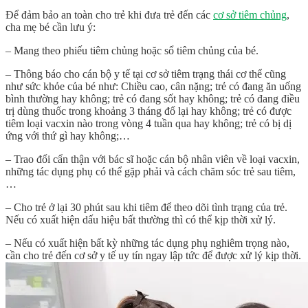
Để đảm bảo an toàn cho trẻ khi đưa trẻ đến các
cơ sở tiêm chủng
,
cha mẹ bé cần lưu ý:
– Mang theo phiếu tiêm chủng hoặc sổ tiêm chủng của bé.
– Thông báo cho cán bộ y tế tại cơ sở tiêm trạng thái cơ thể cũng
như sức khỏe của bé như: Chiều cao, cân nặng; trẻ có đang ăn uống
bình thường hay không; trẻ có đang sốt hay không; trẻ có đang điều
trị dùng thuốc trong khoảng 3 tháng đổ lại hay không; trẻ có được
tiêm loại vacxin nào trong vòng 4 tuần qua hay không; trẻ có bị dị
ứng với thứ gì hay không;…
– Trao đổi cẩn thận với bác sĩ hoặc cán bộ nhân viên về loại vacxin,
những tác dụng phụ có thể gặp phải và cách chăm sóc trẻ sau tiêm,
…
– Cho trẻ ở lại 30 phút sau khi tiêm để theo dõi tình trạng của trẻ.
Nếu có xuất hiện dấu hiệu bất thường thì có thể kịp thời xử lý.
– Nếu có xuất hiện bất kỳ những tác dụng phụ nghiêm trọng nào,
cần cho trẻ đến cơ sở y tế uy tín ngay lập tức để được xử lý kịp thời.