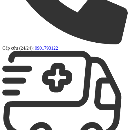
Cấp cứu (24/24):
0901793122