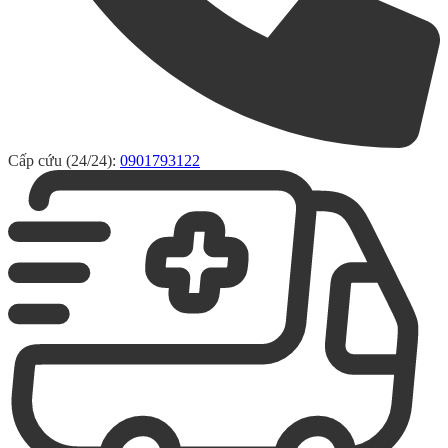
Cấp cứu (24/24):
0901793122