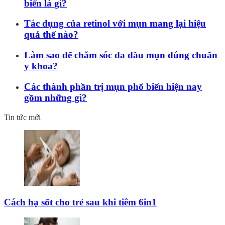
biến là gì?
Tác dụng của retinol với mụn mang lại hiệu
quả thế nào?
Làm sao để chăm sóc da dầu mụn đúng chuẩn
y khoa?
Các thành phần trị mụn phổ biến hiện nay
gồm những gì?
Tin tức mới
Cách hạ sốt cho trẻ sau khi tiêm 6in1