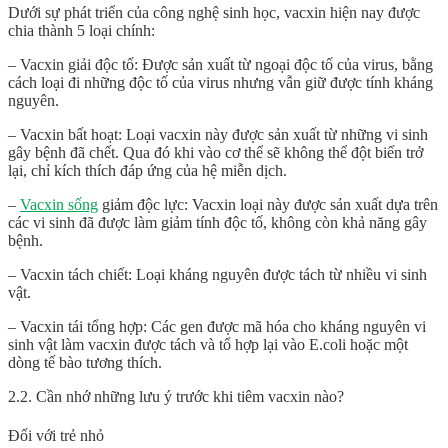
Dưới sự phát triển của công nghệ sinh học, vacxin hiện nay được
chia thành 5 loại chính:
– Vacxin giải độc tố: Được sản xuất từ ngoại độc tố của virus, bằng
cách loại đi những độc tố của virus nhưng vẫn giữ được tính kháng
nguyên.
– Vacxin bất hoạt: Loại vacxin này được sản xuất từ những vi sinh
gây bệnh đã chết. Qua đó khi vào cơ thể sẽ không thể đột biến trở
lại, chỉ kích thích đáp ứng của hệ miễn dịch.
–
Vacxin sống
giảm độc lực: Vacxin loại này được sản xuất dựa trên
các vi sinh đã được làm giảm tính độc tố, không còn khả năng gây
bệnh.
– Vacxin tách chiết: Loại kháng nguyên được tách từ nhiều vi sinh
vật.
– Vacxin tái tổng hợp: Các gen được mã hóa cho kháng nguyên vi
sinh vật làm vacxin được tách và tổ hợp lại vào E.coli hoặc một
dòng tế bào tương thích.
2.2. Cần nhớ những lưu ý trước khi tiêm vacxin nào?
Đối với trẻ nhỏ