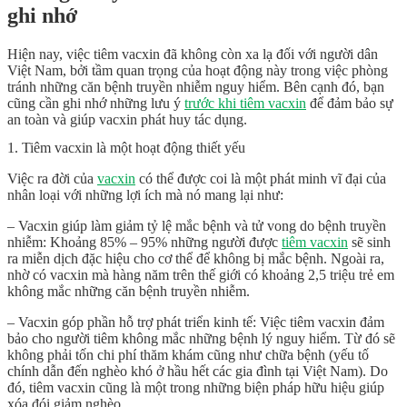
ghi nhớ
Hiện nay, việc tiêm vacxin đã không còn xa lạ đối với người dân
Việt Nam, bởi tầm quan trọng của hoạt động này trong việc phòng
tránh những căn bệnh truyền nhiễm nguy hiểm. Bên cạnh đó, bạn
cũng cần ghi nhớ những lưu ý
trước khi tiêm vacxin
để đảm bảo sự
an toàn và giúp vacxin phát huy tác dụng.
1. Tiêm vacxin là một hoạt động thiết yếu
Việc ra đời của
vacxin
có thể được coi là một phát minh vĩ đại của
nhân loại với những lợi ích mà nó mang lại như:
– Vacxin giúp làm giảm tỷ lệ mắc bệnh và tử vong do bệnh truyền
nhiễm: Khoảng 85% – 95% những người được
tiêm vacxin
sẽ sinh
ra miễn dịch đặc hiệu cho cơ thể để không bị mắc bệnh. Ngoài ra,
nhờ có vacxin mà hàng năm trên thế giới có khoảng 2,5 triệu trẻ em
không mắc những căn bệnh truyền nhiễm.
– Vacxin góp phần hỗ trợ phát triển kinh tế: Việc tiêm vacxin đảm
bảo cho người tiêm không mắc những bệnh lý nguy hiểm. Từ đó sẽ
không phải tốn chi phí thăm khám cũng như chữa bệnh (yếu tố
chính dẫn đến nghèo khó ở hầu hết các gia đình tại Việt Nam). Do
đó, tiêm vacxin cũng là một trong những biện pháp hữu hiệu giúp
xóa đói giảm nghèo.