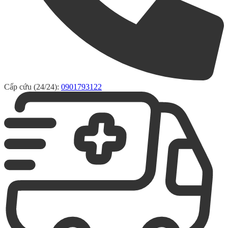
Cấp cứu (24/24):
0901793122