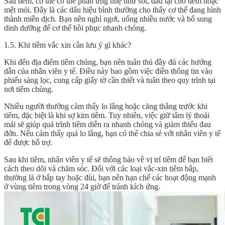
Sau tiêm, cơ thể có thể phản ứng nhẹ như sốt, đau tại chỗ tiêm hoặc
mệt mỏi. Đây là các dấu hiệu bình thường cho thấy cơ thể đang hình
thành miễn dịch. Bạn nên nghỉ ngơi, uống nhiều nước và bổ sung
dinh dưỡng để cơ thể hồi phục nhanh chóng.
1.5. Khi tiêm vắc xin cần lưu ý gì khác?
Khi đến địa điểm tiêm chủng, bạn nên tuân thủ đầy đủ các hướng
dẫn của nhân viên y tế. Điều này bao gồm việc điền thông tin vào
phiếu sàng lọc, cung cấp giấy tờ cần thiết và tuân theo quy trình tại
nơi tiêm chủng.
Nhiều người thường cảm thấy lo lắng hoặc căng thẳng trước khi
tiêm, đặc biệt là khi sợ kim tiêm. Tuy nhiên, việc giữ tâm lý thoải
mái sẽ giúp quá trình tiêm diễn ra nhanh chóng và giảm thiểu đau
đớn. Nếu cảm thấy quá lo lắng, bạn có thể chia sẻ với nhân viên y tế
để được hỗ trợ.
Sau khi tiêm, nhân viên y tế sẽ thông báo về vị trí tiêm để bạn biết
cách theo dõi và chăm sóc. Đối với các loại vắc-xin tiêm bắp,
thường là ở bắp tay hoặc đùi, bạn nên hạn chế các hoạt động mạnh
ở vùng tiêm trong vòng 24 giờ để tránh kích ứng.