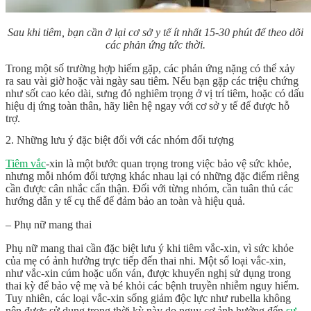
Sau khi tiêm, bạn cần ở lại cơ sở y tế ít nhất 15-30 phút để theo dõi
các phản ứng tức thời.
Trong một số trường hợp hiếm gặp, các phản ứng nặng có thể xảy
ra sau vài giờ hoặc vài ngày sau tiêm. Nếu bạn gặp các triệu chứng
như sốt cao kéo dài, sưng đỏ nghiêm trọng ở vị trí tiêm, hoặc có dấu
hiệu dị ứng toàn thân, hãy liên hệ ngay với cơ sở y tế để được hỗ
trợ.
2. Những lưu ý đặc biệt đối với các nhóm đối tượng
Tiêm vắc
-xin là một bước quan trọng trong việc bảo vệ sức khỏe,
nhưng mỗi nhóm đối tượng khác nhau lại có những đặc điểm riêng
cần được cân nhắc cẩn thận. Đối với từng nhóm, cần tuân thủ các
hướng dẫn y tế cụ thể để đảm bảo an toàn và hiệu quả.
– Phụ nữ mang thai
Phụ nữ mang thai cần đặc biệt lưu ý khi tiêm vắc-xin, vì sức khỏe
của mẹ có ảnh hưởng trực tiếp đến thai nhi. Một số loại vắc-xin,
như vắc-xin cúm hoặc uốn ván, được khuyến nghị sử dụng trong
thai kỳ để bảo vệ mẹ và bé khỏi các bệnh truyền nhiễm nguy hiểm.
Tuy nhiên, các loại vắc-xin sống giảm độc lực như rubella không
nên được sử dụng trong thời kỳ này do nguy cơ ảnh hưởng đến
sự