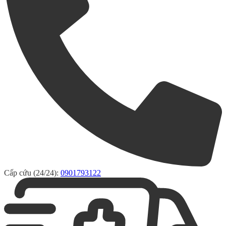
Cấp cứu (24/24):
0901793122