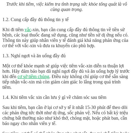
Trước khi tiêm, việc kiểm tra tình trạng sức khỏe tổng quát là vô
cùng quan trọng.
1.2. Cung cấp đầy đủ thông tin y tế
Khi đi tiêm
vắc
-xin, bạn cần cung cấp đầy đủ thông tin về tiền sử
bệnh, các loại thuốc đang sử dụng, cũng như tiền sử dị ứng nếu có.
Thông tin này giúp nhân viên y tế đánh giá khả năng phản ứng của
cơ thể với vắc-xin và đưa ra khuyến cáo phù hợp.
1.3. Nghỉ ngơi và ăn uống đầy đủ
Một cơ thể khỏe mạnh sẽ giúp việc tiêm vắc-xin diễn ra thuận lợi
hơn. Hãy đảm bảo bạn đã nghỉ ngơi đầy đủ và ăn uống hợp lý trước
khi đến
cơ sở tiêm chủng
. Điều này không chỉ giúp cơ thể sẵn sàng
tiếp nhận vắc-xin mà còn giảm cảm giác lo lắng trong quá trình
tiêm.
1.4. Khi tiêm vắc xin cần lưu ý gì về chăm sóc sau tiêm
Sau khi tiêm, bạn cần ở lại cơ sở y tế ít nhất 15-30 phút để theo dõi
các phản ứng tức thời như dị ứng, sốc phản vệ. Nếu có bất kỳ triệu
chứng bất thường nào như khó thở, chóng mặt, hoặc phát ban, cần
báo ngay cho nhân viên y tế.