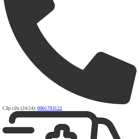
Cấp cứu (24/24):
0901793122