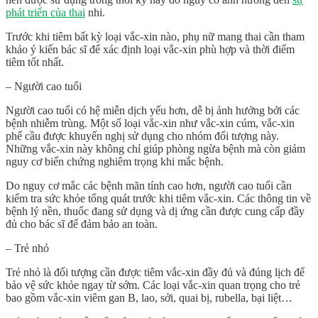
phát triển của thai
nhi.
Trước khi tiêm bất kỳ loại vắc-xin nào, phụ nữ mang thai cần tham
khảo ý kiến bác sĩ để xác định loại vắc-xin phù hợp và thời điểm
tiêm tốt nhất.
– Người cao tuổi
Người cao tuổi có hệ miễn dịch yếu hơn, dễ bị ảnh hưởng bởi các
bệnh nhiễm trùng. Một số loại vắc-xin như vắc-xin cúm, vắc-xin
phế cầu được khuyến nghị sử dụng cho nhóm đối tượng này.
Những vắc-xin này không chỉ giúp phòng ngừa bệnh mà còn giảm
nguy cơ biến chứng nghiêm trọng khi mắc bệnh.
Do nguy cơ mắc các bệnh mãn tính cao hơn, người cao tuổi cần
kiểm tra sức khỏe tổng quát trước khi tiêm vắc-xin. Các thông tin về
bệnh lý nền, thuốc đang sử dụng và dị ứng cần được cung cấp đầy
đủ cho bác sĩ để đảm bảo an toàn.
– Trẻ nhỏ
Trẻ nhỏ là đối tượng cần được tiêm vắc-xin đầy đủ và đúng lịch để
bảo vệ sức khỏe ngay từ sớm. Các loại vắc-xin quan trọng cho trẻ
bao gồm vắc-xin viêm gan B, lao, sởi, quai bị, rubella, bại liệt…