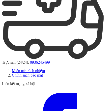
Trực sản (24/24):
0936245499
Miễn trừ trách nhiệm
Chính sách bảo mật
Liên kết mạng xã hội