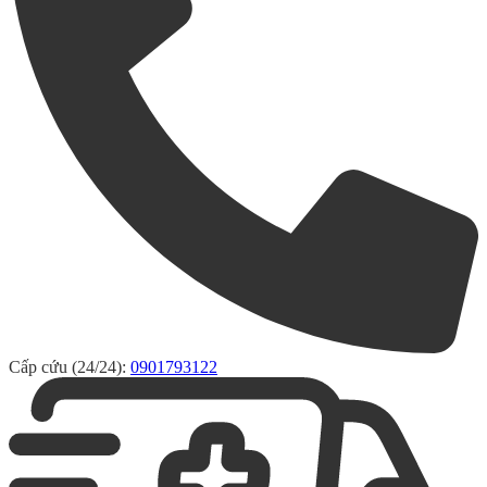
Cấp cứu (24/24):
0901793122