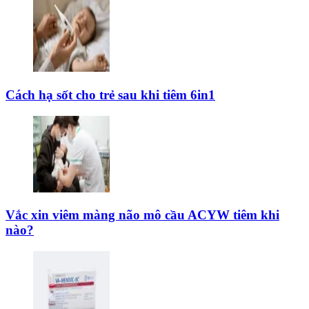
Cách hạ sốt cho trẻ sau khi tiêm 6in1
Vắc xin viêm màng não mô cầu ACYW tiêm khi
nào?