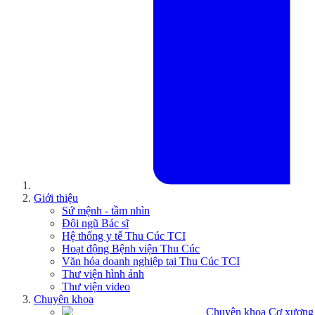
Giới thiệu
Sứ mệnh - tầm nhìn
Đội ngũ Bác sĩ
Hệ thống y tế Thu Cúc TCI
Hoạt động Bệnh viện Thu Cúc
Văn hóa doanh nghiệp tại Thu Cúc TCI
Thư viện hình ảnh
Thư viện video
Chuyên khoa
Chuyên khoa Cơ xương